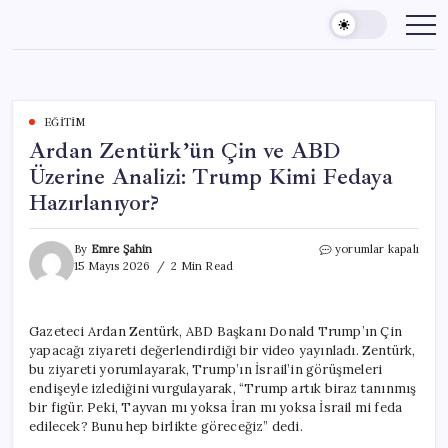
Skip
to
content
EĞITIM
Ardan Zentürk’ün Çin ve ABD
Üzerine Analizi: Trump Kimi Fedaya
Hazırlanıyor?
Ardan
By
Emre Şahin
yorumlar kapalı
Zentürk’ün
15 Mayıs 2026
2 Min Read
Çin
ve
ABD
Gazeteci Ardan Zentürk, ABD Başkanı Donald Trump’ın Çin
Üzerine
yapacağı ziyareti değerlendirdiği bir video yayınladı. Zentürk,
Analizi:
Trump
bu ziyareti yorumlayarak, Trump’ın İsrail’in görüşmeleri
Kimi
endişeyle izlediğini vurgulayarak, “Trump artık biraz tanınmış
Fedaya
bir figür. Peki, Tayvan mı yoksa İran mı yoksa İsrail mi feda
Hazırlanıyor?
edilecek? Bunu hep birlikte göreceğiz” dedi.
için