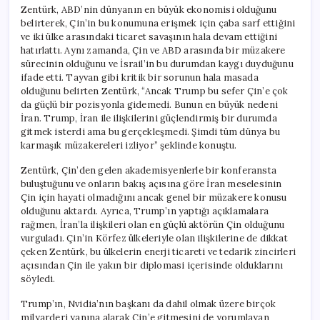
Zentürk, ABD’nin dünyanın en büyük ekonomisi olduğunu
belirterek, Çin’in bu konumuna erişmek için çaba sarf ettiğini
ve iki ülke arasındaki ticaret savaşının hala devam ettiğini
hatırlattı. Aynı zamanda, Çin ve ABD arasında bir müzakere
sürecinin olduğunu ve İsrail’in bu durumdan kaygı duyduğunu
ifade etti. Tayvan gibi kritik bir sorunun hala masada
olduğunu belirten Zentürk, “Ancak Trump bu sefer Çin’e çok
da güçlü bir pozisyonla gidemedi. Bunun en büyük nedeni
İran. Trump, İran ile ilişkilerini güçlendirmiş bir durumda
gitmek isterdi ama bu gerçekleşmedi. Şimdi tüm dünya bu
karmaşık müzakereleri izliyor” şeklinde konuştu.
Zentürk, Çin’den gelen akademisyenlerle bir konferansta
buluştuğunu ve onların bakış açısına göre İran meselesinin
Çin için hayati olmadığını ancak genel bir müzakere konusu
olduğunu aktardı. Ayrıca, Trump’ın yaptığı açıklamalara
rağmen, İran’la ilişkileri olan en güçlü aktörün Çin olduğunu
vurguladı. Çin’in Körfez ülkeleriyle olan ilişkilerine de dikkat
çeken Zentürk, bu ülkelerin enerji ticareti ve tedarik zincirleri
açısından Çin ile yakın bir diplomasi içerisinde olduklarını
söyledi.
Trump’ın, Nvidia’nın başkanı da dahil olmak üzere birçok
milyarderi yanına alarak Çin’e gitmesini de yorumlayan