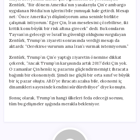
Zentürk, “Bir dönem Amerika’nın yasalarıyla Çin’e ambargo
uygulanan Nvidia’nın işlerini bile yumuşak hale getirdi. Mesajı
net: ‘Önce Amerika’yı düşünüyorum ama seninle birlikte
çalışmak istiyorum.’ Eğer Çin, İran meselesini çözebilirse, iki
kritik konu büyük bir risk altına girecek” dedi. Bu konuların
Tayvan’ın geleceği ve İsrail’in güvenliği olduğunu vurgulayan
Zentürk, Trump’ın ziyareti sonrasında verdiği mesajı da
aktardı: “Gerekirse vururum ama İran’ı vurmak istemiyorum.”
Zentürk, Trump’ın Çin’e yaptığı ziyaretin önemine dikkat
çekerek, “Ancak Trump’ın karşısında artık 2017’deki Çin yok.
O zamanlar Çin henüz iç pazarını güçlendirmemişti; ihracata
bağımlı bir ekonomiydi. Şimdi ise güçlü bir orta sınıf ve büyük
bir iç pazar oluştu. ABD’ye ihracatı azalsa bile, ekonomi iç
dinamikleri sayesinde kendini sürdürebiliyor” diye konuştu.
Sonuç olarak, Trump’ın hangi ülkeleri feda edeceği sorusu,
tüm bu gelişmeler ışığında merakla bekleniyor.