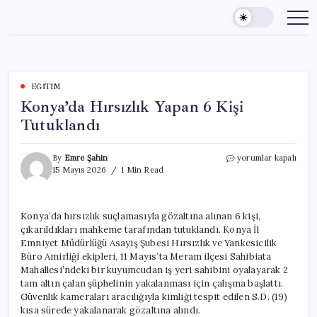
Skip
to
content
EĞITIM
Konya’da Hırsızlık Yapan 6 Kişi
Tutuklandı
Konya’da
By
Emre Şahin
yorumlar kapalı
Hırsızlık
15 Mayıs 2026
1 Min Read
Yapan
6
Kişi
Konya’da hırsızlık suçlamasıyla gözaltına alınan 6 kişi,
Tutuklandı
çıkarıldıkları mahkeme tarafından tutuklandı. Konya İl
için
Emniyet Müdürlüğü Asayiş Şubesi Hırsızlık ve Yankesicilik
Büro Amirliği ekipleri, 11 Mayıs’ta Meram ilçesi Sahibiata
Mahallesi’ndeki bir kuyumcudan iş yeri sahibini oyalayarak 2
tam altın çalan şüphelinin yakalanması için çalışma başlattı.
Güvenlik kameraları aracılığıyla kimliği tespit edilen S.D. (19)
kısa sürede yakalanarak gözaltına alındı.