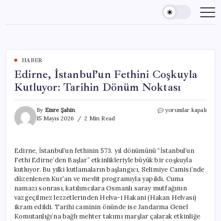
Skip
to
content
HABER
Edirne, İstanbul’un Fethini Coşkuyla
Kutluyor: Tarihin Dönüm Noktası
Edirne,
By
Emre Şahin
yorumlar kapalı
İstanbul’un
15 Mayıs 2026
2 Min Read
Fethini
Coşkuyla
Kutluyor:
Edirne, İstanbul’un fethinin 573. yıl dönümünü “İstanbul’un
Tarihin
Fethi Edirne’den Başlar” etkinlikleriyle büyük bir coşkuyla
Dönüm
Noktası
kutluyor. Bu yılki kutlamaların başlangıcı, Selimiye Camisi’nde
için
düzenlenen Kur’an ve mevlit programıyla yapıldı. Cuma
namazı sonrası, katılımcılara Osmanlı saray mutfağının
vazgeçilmez lezzetlerinden Helva-i Hakani (Hakan Helvası)
ikram edildi. Tarihi caminin önünde ise Jandarma Genel
Komutanlığı’na bağlı mehter takımı marşlar çalarak etkinliğe