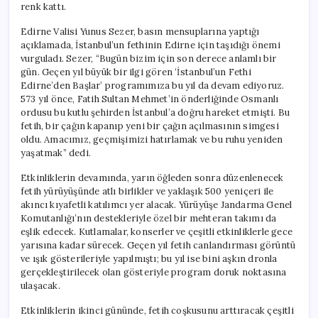
renk kattı.
Edirne Valisi Yunus Sezer, basın mensuplarına yaptığı
açıklamada, İstanbul’un fethinin Edirne için taşıdığı önemi
vurguladı. Sezer, “Bugün bizim için son derece anlamlı bir
gün. Geçen yıl büyük bir ilgi gören ‘İstanbul’un Fethi
Edirne’den Başlar’ programımıza bu yıl da devam ediyoruz.
573 yıl önce, Fatih Sultan Mehmet’in önderliğinde Osmanlı
ordusu bu kutlu şehirden İstanbul’a doğru hareket etmişti. Bu
fetih, bir çağın kapanıp yeni bir çağın açılmasının simgesi
oldu. Amacımız, geçmişimizi hatırlamak ve bu ruhu yeniden
yaşatmak” dedi.
Etkinliklerin devamında, yarın öğleden sonra düzenlenecek
fetih yürüyüşünde atlı birlikler ve yaklaşık 500 yeniçeri ile
akıncı kıyafetli katılımcı yer alacak. Yürüyüşe Jandarma Genel
Komutanlığı’nın destekleriyle özel bir mehteran takımı da
eşlik edecek. Kutlamalar, konserler ve çeşitli etkinliklerle gece
yarısına kadar sürecek. Geçen yıl fetih canlandırması görüntü
ve ışık gösterileriyle yapılmıştı; bu yıl ise bini aşkın dronla
gerçekleştirilecek olan gösteriyle program doruk noktasına
ulaşacak.
Etkinliklerin ikinci gününde, fetih coşkusunu arttıracak çeşitli