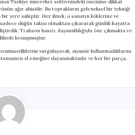
ırının Türkiye mücevher sektöründeki önemine dikkat
nün ağır abisidir. Bu toprakların geleneksel bir tekniği
ı bir yere sahiptir. Her ilmek, o sanatın köklerine ve
i sadece düğün takısı olmaktan çıkararak günlük hayatta
iştirdik. Trabzon hasırı, dayanıklılığıyla öne çıkmakta ve
eklinde konuşmuştur.
enimsediklerini vurgulayarak, siyanür kullanmadıklarını
mi tamamen el emeğine dayanmaktadır ve her bir parça,