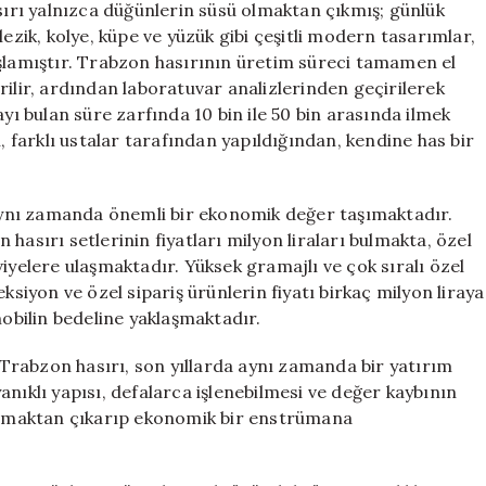
asırı yalnızca düğünlerin süsü olmaktan çıkmış; günlük
lezik, kolye, küpe ve yüzük gibi çeşitli modern tasarımlar,
aşlamıştır. Trabzon hasırının üretim süreci tamamen el
rilir, ardından laboratuvar analizlerinden geçirilerek
ayı bulan süre zarfında 10 bin ile 50 bin arasında ilmek
, farklı ustalar tarafından yapıldığından, kendine has bir
, aynı zamanda önemli bir ekonomik değer taşımaktadır.
hasırı setlerinin fiyatları milyon liraları bulmakta, özel
iyelere ulaşmaktadır. Yüksek gramajlı ve çok sıralı özel
ksiyon ve özel sipariş ürünlerin fiyatı birkaç milyon liraya
mobilin bedeline yaklaşmaktadır.
Trabzon hasırı, son yıllarda aynı zamanda bir yatırım
nıklı yapısı, defalarca işlenebilmesi ve değer kaybının
 olmaktan çıkarıp ekonomik bir enstrümana