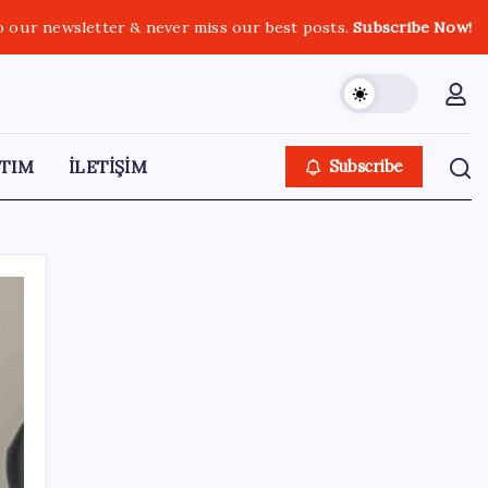
o our newsletter & never miss our best posts.
Subscribe Now!
TIM
İLETİŞİM
Subscribe
SON YAZILAR
Hyundai IONIQ 6 Yenilendi: İşte Türkiye
Fiyatları