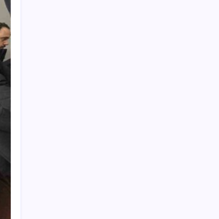
Küresel fırtınaya karşı altın kalkanı: Güney
Kore 13 yıl sonra sahada!
Snapdragon 8 Elite Gen 5 V-Series
Oyuncular İçin Tanıtıldı
İhracatta nitelikli eleman sorunu büyüyor
Daha Yeni Vizyona Girmişti: Spider-Man:
Brand New Day X’e Düştü
iPhone Ultra: Katlanabilir Tasarımın İlk
Detayları Ortaya Çıktı
YENİ Partili Evrim Rızvanoğlu’ndan iktidara
çevre politikası eleştirisi: ‘Doğayı değil rantı
önceleyen sistem kuruldu’
DEM Parti İmralı Heyeti paylaştı…
Öcalan’dan ‘çerçeve yasa’ mesajı: ‘En az
Cumhuriyet’in kuruluşu kadar önemli bir
sürecin başlangıcındayız’
Bahçeli’den dikkat çeken ‘süreç’ mesajı: