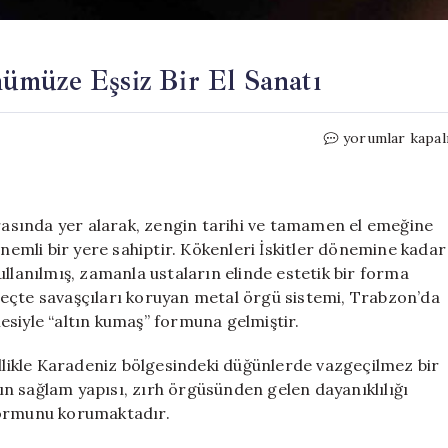
ümüze Eşsiz Bir El Sanatı
Trabzon
yorumlar kapal
Hasırı:
Geçmişten
Günümüze
Eşsiz
arasında yer alarak, zengin tarihi ve tamamen el emeğine
Bir
mli bir yere sahiptir. Kökenleri İskitler dönemine kadar
El
ullanılmış, zamanla ustaların elinde estetik bir forma
Sanatı
eçte savaşçıları koruyan metal örgü sistemi, Trabzon’da
için
lmesiyle “altın kumaş” formuna gelmiştir.
ellikle Karadeniz bölgesindeki düğünlerde vazgeçilmez bir
n sağlam yapısı, zırh örgüsünden gelen dayanıklılığı
formunu korumaktadır.