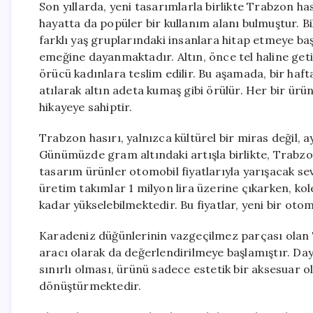
Son yıllarda, yeni tasarımlarla birlikte Trabzon h
hayatta da popüler bir kullanım alanı bulmuştur. Bi
farklı yaş gruplarındaki insanlara hitap etmeye b
emeğine dayanmaktadır. Altın, önce tel haline geti
örücü kadınlara teslim edilir. Bu aşamada, bir haft
atılarak altın adeta kumaş gibi örülür. Her bir ürün
hikayeye sahiptir.
Trabzon hasırı, yalnızca kültürel bir miras değil
Günümüzde gram altındaki artışla birlikte, Trabzon 
tasarım ürünler otomobil fiyatlarıyla yarışacak sev
üretim takımlar 1 milyon lira üzerine çıkarken, kole
kadar yükselebilmektedir. Bu fiyatlar, yeni bir oto
Karadeniz düğünlerinin vazgeçilmez parçası olan 
aracı olarak da değerlendirilmeye başlamıştır. Daya
sınırlı olması, ürünü sadece estetik bir aksesuar
dönüştürmektedir.