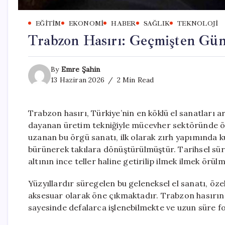
EĞITIM
EKONOMI
HABER
SAĞLIK
TEKNOLOJI
Trabzon Hasırı: Geçmişten Gün
By
Emre Şahin
13 Haziran 2026
2 Min Read
Trabzon hasırı, Türkiye’nin en köklü el sanatları 
dayanan üretim tekniğiyle mücevher sektöründe öne
uzanan bu örgü sanatı, ilk olarak zırh yapımında k
bürünerek takılara dönüştürülmüştür. Tarihsel sür
altının ince teller haline getirilip ilmek ilmek örü
Yüzyıllardır süregelen bu geleneksel el sanatı, öz
aksesuar olarak öne çıkmaktadır. Trabzon hasırını
sayesinde defalarca işlenebilmekte ve uzun süre 