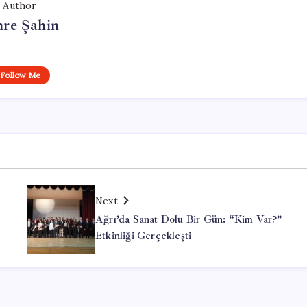
Author
re Şahin
Follow Me
Next
Ağrı’da Sanat Dolu Bir Gün: “Kim Var?”
Etkinliği Gerçekleşti