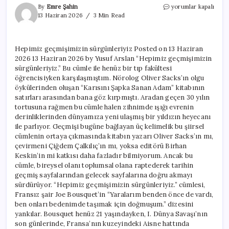
Hepimiz
By
Emre Şahin
yorumlar kapalı
geçmişimizin
13 Haziran 2026
3 Min Read
sürgünleriyiz
için
Hepimiz geçmişimizin sürgünleriyiz Posted on 13 Haziran
2026 13 Haziran 2026 by Yusuf Arslan “Hepimiz geçmişimizin
sürgünleriyiz.” Bu cümle ile henüz bir tıp fakültesi
öğrencisiyken karşılaşmıştım. Nörolog Oliver Sacks’ın olgu
öykülerinden oluşan “Karısını Şapka Sanan Adam” kitabının
satırları arasından bana göz kırpmıştı. Aradan geçen 30 yılın
tortusuna rağmen bu cümle halen zihnimde ışığı evrenin
derinliklerinden dünyamıza yeni ulaşmış bir yıldızın heyecanı
ile parlıyor. Geçmişi bugüne bağlayan üç kelimelik bu şiirsel
cümlenin ortaya çıkmasında kitabın yazarı Oliver Sacks’ın mı,
çevirmeni Çiğdem Çalkılıç’ın mı, yoksa editörü Birhan
Keskin’in mi katkısı daha fazladır bilmiyorum. Ancak bu
cümle, bireysel olanı toplumsal olana raptederek tarihin
geçmiş sayfalarından gelecek sayfalarına doğru akmayı
sürdürüyor. “Hepimiz geçmişimizin sürgünleriyiz.” cümlesi,
Fransız şair Joe Bousquet’in “Yaralarım benden önce de vardı,
ben onları bedenimde taşımak için doğmuşum.” dizesini
yankılar. Bousquet henüz 21 yaşındayken, I. Dünya Savaşı’nın
son günlerinde, Fransa’nın kuzeyindeki Aisne hattında