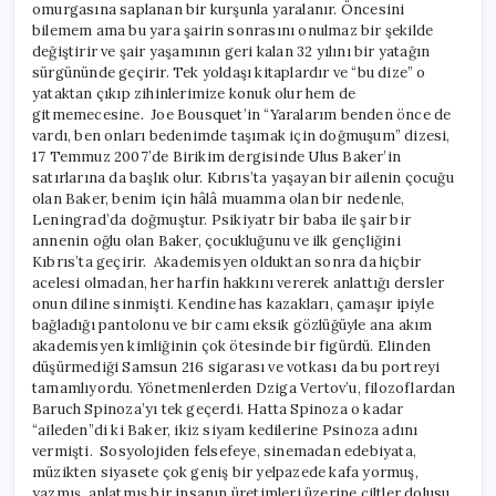
omurgasına saplanan bir kurşunla yaralanır. Öncesini
bilemem ama bu yara şairin sonrasını onulmaz bir şekilde
değiştirir ve şair yaşamının geri kalan 32 yılını bir yatağın
sürgününde geçirir. Tek yoldaşı kitaplardır ve “bu dize” o
yataktan çıkıp zihinlerimize konuk olur hem de
gitmemecesine. Joe Bousquet’in “Yaralarım benden önce de
vardı, ben onları bedenimde taşımak için doğmuşum” dizesi,
17 Temmuz 2007’de Birikim dergisinde Ulus Baker’in
satırlarına da başlık olur. Kıbrıs’ta yaşayan bir ailenin çocuğu
olan Baker, benim için hâlâ muamma olan bir nedenle,
Leningrad’da doğmuştur. Psikiyatr bir baba ile şair bir
annenin oğlu olan Baker, çocukluğunu ve ilk gençliğini
Kıbrıs’ta geçirir. Akademisyen olduktan sonra da hiçbir
acelesi olmadan, her harfin hakkını vererek anlattığı dersler
onun diline sinmişti. Kendine has kazakları, çamaşır ipiyle
bağladığı pantolonu ve bir camı eksik gözlüğüyle ana akım
akademisyen kimliğinin çok ötesinde bir figürdü. Elinden
düşürmediği Samsun 216 sigarası ve votkası da bu portreyi
tamamlıyordu. Yönetmenlerden Dziga Vertov’u, filozoflardan
Baruch Spinoza’yı tek geçerdi. Hatta Spinoza o kadar
“aileden”di ki Baker, ikiz siyam kedilerine Psinoza adını
vermişti. Sosyolojiden felsefeye, sinemadan edebiyata,
müzikten siyasete çok geniş bir yelpazede kafa yormuş,
yazmış, anlatmış bir insanın üretimleri üzerine ciltler dolusu