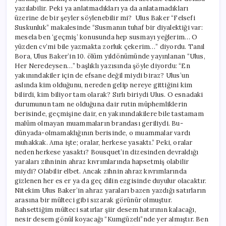
yazılabilir. Peki ya anlatmadıkları ya da anlatamadıkları
üzerine de bir şeyler söylenebilir mi? Ulus Baker “Felsefi
Suskunluk” makalesinde “Susmanın tuhaf bir diyalektiği var:
mesela ben ‘geçmiş’ konusunda hep susmayı yeğlerim… O
yüzden cv’mi bile yazmakta zorluk çekerim…” diyordu. Tanıl
Bora, Ulus Baker’in 10. ölüm yıldönümünde yayınlanan “Ulus,
Her Neredeysen…” başlıklı yazısında şöyle diyordu: “En
yakınındakiler için de efsane değil miydi biraz? Ulus’un
aslında kim olduğunu, nereden gelip nereye gittiğini kim
bilirdi, kim biliyor tam olarak? Sırlı biriydi Ulus. O esnadaki
durumunun tam ne olduğuna dair rutin müphemliklerin
berisinde, geçmişine dair, en yakınındakilere bile tastamam
malûm olmayan muammaların brandası geriliydi. Bu-
dünyada-olmamaklığının berisinde, o muammalar vardı
muhakkak. Ama işte; oralar, herkese yasaktı.” Peki, oralar
neden herkese yasaktı? Bousquet’in dizesinden devraldığı
yaraları zihninin ahraz kıvrımlarında hapsetmiş olabilir
miydi? Olabilir elbet. Ancak zihnin ahraz kıvrımlarında
gizlenen her es er ya da geç dilin ezgisinde duyulur olacaktır.
Nitekim Ulus Baker’in ahraz yaraları bazen yazdığı satırların
arasına bir mülteci gibi sızarak görünür olmuştur.
Bahsettiğim mülteci satırlar şiir desem hatırının kalacağı,
nesir desem gönül koyacağı “Kumgüzeli”nde yer almıştır. Ben