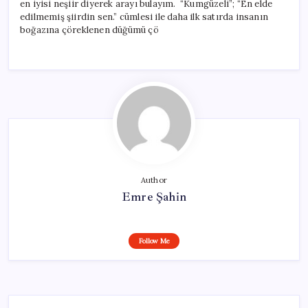
en iyisi neşiir diyerek arayı bulayım. “Kumgüzeli”; “En elde
edilmemiş şiirdin sen.” cümlesi ile daha ilk satırda insanın
boğazına çöreklenen düğümü çö
Author
Emre Şahin
Follow Me