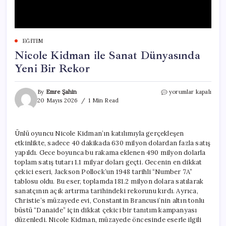
EĞITIM
Nicole Kidman ile Sanat Dünyasında
Yeni Bir Rekor
Nicole
By
Emre Şahin
yorumlar kapalı
Kidman
20 Mayıs 2026
1 Min Read
ile
Sanat
Dünyasında
Ünlü oyuncu Nicole Kidman’ın katılımıyla gerçekleşen
Yeni
etkinlikte, sadece 40 dakikada 630 milyon dolardan fazla satış
Bir
Rekor
yapıldı. Gece boyunca bu rakama eklenen 490 milyon dolarla
için
toplam satış tutarı 1.1 milyar doları geçti. Gecenin en dikkat
çekici eseri, Jackson Pollock’un 1948 tarihli “Number 7A”
tablosu oldu. Bu eser, toplamda 181.2 milyon dolara satılarak
sanatçının açık artırma tarihindeki rekorunu kırdı. Ayrıca,
Christie’s müzayede evi, Constantin Brancusi’nin altın tonlu
büstü “Danaide” için dikkat çekici bir tanıtım kampanyası
düzenledi. Nicole Kidman, müzayede öncesinde eserle ilgili