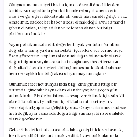
Okuyucu memnuniyeti bizim için en önemli önceliklerden
biridir. Bu doğrultuda geri bildirimlere büyük önem verir,
öneri ve görüşleri dikkate alarak kendimizi sürekli geliştiririz.
Amacımız, sadece bir haber sitesi olmak değil; aynı zamanda
güven duyulan, takip edilen ve referans alınan bir bilgi
platformu olmaktır.
Yayın politikamızda etik değerler büyük yer tutar. Yanıltıcı,
doğrulanmamış ya da manipülatif içeriklere yer vermemeye
özen gösteririz. Toplumsal sorumluluğun bilincinde olarak,
doğru bilginin yayılmasına katkı sağlamayı hedefleriz. Bu
doğrultuda hem bireylerin bilinçlenmesine katkıda bulunur
hem de sağlıklı bir bilgi akışı oluşturmayı amaçlarız.
Günümüz internet dünyasında bilgi kirliliğinin arttığı bir
ortamda, güvenilir kaynaklara olan ihtiyaç her geçen gün
artmaktadır. Biz de bu ihtiyaca cevap verebilmek için sürekli
olarak kendimizi yeniliyor, içerik kalitemizi artırıyor ve
teknolojik altyapımızı geliştiriyoruz. Okuyucularımıza sadece
hızlı değil, aynı zamanda doğru bilgi sunmayı bir sorumluluk
olarak görüyoruz.
Gelecek hedeflerimiz arasında daha geniş kitlelere ulaşmak,
içerik çeşitliliğimizi artırmak ve dijital yayıncılık alanında