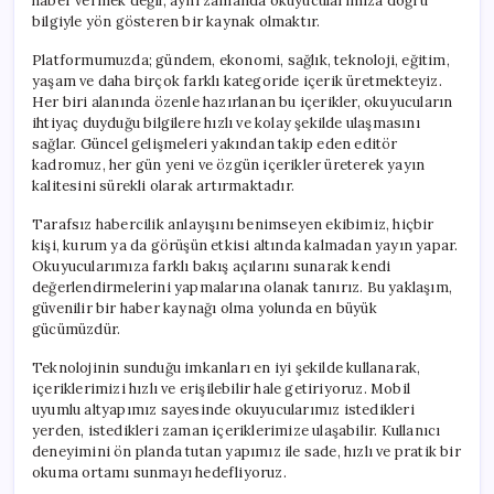
haber vermek değil, aynı zamanda okuyucularımıza doğru
bilgiyle yön gösteren bir kaynak olmaktır.
Platformumuzda; gündem, ekonomi, sağlık, teknoloji, eğitim,
yaşam ve daha birçok farklı kategoride içerik üretmekteyiz.
Her biri alanında özenle hazırlanan bu içerikler, okuyucuların
ihtiyaç duyduğu bilgilere hızlı ve kolay şekilde ulaşmasını
sağlar. Güncel gelişmeleri yakından takip eden editör
kadromuz, her gün yeni ve özgün içerikler üreterek yayın
kalitesini sürekli olarak artırmaktadır.
Tarafsız habercilik anlayışını benimseyen ekibimiz, hiçbir
kişi, kurum ya da görüşün etkisi altında kalmadan yayın yapar.
Okuyucularımıza farklı bakış açılarını sunarak kendi
değerlendirmelerini yapmalarına olanak tanırız. Bu yaklaşım,
güvenilir bir haber kaynağı olma yolunda en büyük
gücümüzdür.
Teknolojinin sunduğu imkanları en iyi şekilde kullanarak,
içeriklerimizi hızlı ve erişilebilir hale getiriyoruz. Mobil
uyumlu altyapımız sayesinde okuyucularımız istedikleri
yerden, istedikleri zaman içeriklerimize ulaşabilir. Kullanıcı
deneyimini ön planda tutan yapımız ile sade, hızlı ve pratik bir
okuma ortamı sunmayı hedefliyoruz.