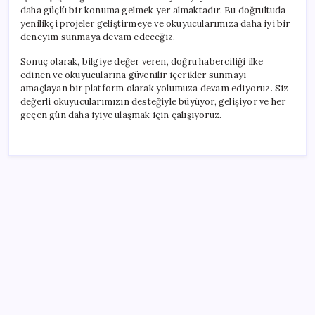
daha güçlü bir konuma gelmek yer almaktadır. Bu doğrultuda
yenilikçi projeler geliştirmeye ve okuyucularımıza daha iyi bir
deneyim sunmaya devam edeceğiz.
Sonuç olarak, bilgiye değer veren, doğru haberciliği ilke
edinen ve okuyucularına güvenilir içerikler sunmayı
amaçlayan bir platform olarak yolumuza devam ediyoruz. Siz
değerli okuyucularımızın desteğiyle büyüyor, gelişiyor ve her
geçen gün daha iyiye ulaşmak için çalışıyoruz.
SON YAZILAR
Hyundai IONIQ 6 Yenilendi: İşte Türkiye Fiyatları
Küresel fırtınaya karşı altın kalkanı: Güney Kore 13