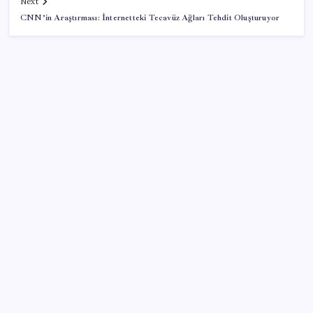
Next
CNN’in Araştırması: İnternetteki Tecavüz Ağları Tehdit Oluşturuyor
SON YAZILAR
MacBook Ultra için Geri Sayım Başladı: İşte
Bilinenler
Tüm dünyaya ‘tatil daveti’
ABD’de kısa vadeli enflasyon beklentisi geriledi
Google Maps’e büyük değişiklik: Oteli bulacak, yemeği
sipariş edecek