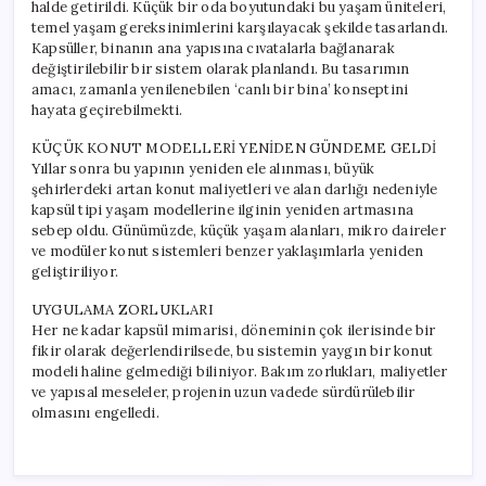
halde getirildi. Küçük bir oda boyutundaki bu yaşam üniteleri,
temel yaşam gereksinimlerini karşılayacak şekilde tasarlandı.
Kapsüller, binanın ana yapısına cıvatalarla bağlanarak
değiştirilebilir bir sistem olarak planlandı. Bu tasarımın
amacı, zamanla yenilenebilen ‘canlı bir bina’ konseptini
hayata geçirebilmekti.
KÜÇÜK KONUT MODELLERİ YENİDEN GÜNDEME GELDİ
Yıllar sonra bu yapının yeniden ele alınması, büyük
şehirlerdeki artan konut maliyetleri ve alan darlığı nedeniyle
kapsül tipi yaşam modellerine ilginin yeniden artmasına
sebep oldu. Günümüzde, küçük yaşam alanları, mikro daireler
ve modüler konut sistemleri benzer yaklaşımlarla yeniden
geliştiriliyor.
UYGULAMA ZORLUKLARI
Her ne kadar kapsül mimarisi, döneminin çok ilerisinde bir
fikir olarak değerlendirilsede, bu sistemin yaygın bir konut
modeli haline gelmediği biliniyor. Bakım zorlukları, maliyetler
ve yapısal meseleler, projenin uzun vadede sürdürülebilir
olmasını engelledi.