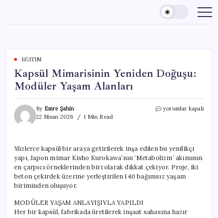
Skip
to
content
EĞITIM
Kapsül Mimarisinin Yeniden Doğuşu:
Modüler Yaşam Alanları
Kapsül
By
Emre Şahin
yorumlar kapalı
Mimarisinin
22 Nisan 2026
1 Min Read
Yeniden
Doğuşu:
Modüler
Yüzlerce kapsül bir araya getirilerek inşa edilen bu yenilikçi
Yaşam
yapı, Japon mimar Kisho Kurokawa’nın ‘Metabolizm’ akımının
Alanları
için
en çarpıcı örneklerinden biri olarak dikkat çekiyor. Proje, iki
beton çekirdek üzerine yerleştirilen 140 bağımsız yaşam
biriminden oluşuyor.
MODÜLER YAŞAM ANLAYIŞIYLA YAPILDI
Her bir kapsül, fabrikada üretilerek inşaat sahasına hazır