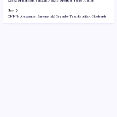
Kapsül Mimarisinin Yeniden Doğuşu: Modüler Yaşam Alanları
Next
CNN’in Araştırması: İnternetteki Organize Tecavüz Ağları Gündemde
SON YAZILAR
ABD’de kısa vadeli enflasyon beklentisi geriledi
Google Maps’e büyük değişiklik: Oteli bulacak, yemeği
sipariş edecek
Faizsiz ev ve araba alımına kısıtlama
Bakan Kacır: 23 yılda imalat sanayi katma değerimizi