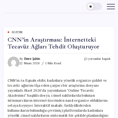
Skip
to
content
EĞITIM
CNN’in Araştırması: İnternetteki
Tecavüz Ağları Tehdit Oluşturuyor
CNN’in
By
Emre Şahin
yorumlar kapalı
Araştırması:
22 Nisan 2026
1 Min Read
İnternetteki
Tecavüz
Ağları
CNN’in As Equals ekibi, kadınlara yönelik organize şiddet ve
Tehdit
tecavüz ağlarını ifşa eden çarpıcı bir araştırma dosyası
Oluşturuyor
için
yayınladı. Mart 2026’da yayımlanan “Online Tecavüz
Akademisi” başlıklı dosya, cinsel saldırılarda bulunan
istismarcıların internet üzerinden nasıl organize olduklarını
ortaya koyuyor. İnteraktif makale, farklı ülkelerden
kullanıcıların bulunduğu çevrimiçi platformlarda kadınlara
yönelik cinsel saldırıların sistematik bir şekilde planlandığını