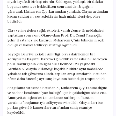
siyah kıyafetli bir kişi oturdu. Saldırgan, yaklaşık bir dakika
boyunca sessizce bekledikten sonra aniden bıçağını
çıkararak Muharrem Ç.’yi karnından yaraladı. Olayın ardından
kaçan saldırgan, çevredekilerin hızlı müdahalesiyle polise
bildirildi.
Olay yerine gelen sağlık ekipleri, yaralı gence ilk müdahaleyi
yaptıktan sonra onu Okmeydanı Prof. Dr. Cemil Taşcıoğlu
Şehir Hastanesi’ne kaldırdı. Muharrem Ç.’nin bilincinin açık
olduğu ve hayati tehlikeyi atlattığı öğrenildi.
Beyoğlu Devriye Ekipler Amirliği, olaya dair hemen bir
soruşturma başlattı. Parktaki güvenlik kameralarını inceleyen
polis, saldırganın kimliğini hızla belirledi. 23 yaşındaki
Batuhan A., olayda kullandığı bıçakla birlikte aynı mahallede
yakalanarak gözaltına alındı. Yapılan araştırmalarda, Batuhan
A.’nın daha önce üç ayrı suç kaydının bulunduğu tespit edildi.
Sorgulama sırasında Batuhan A., Muharrem Ç.’yi tanımadığını
ve sadece kendisine “yan baktığı” için bıçakladığını iddia etti.
Emniyetteki işlemleri tamamlanan saldırgan, “kasten
yaralama” suçlamasıyla adliyeye sevk edildi. Olay anları ise
parkın güvenlik kameraları tarafından saniye saniye
kaydedildi.