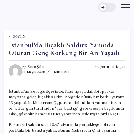
Skip
to
content
EĞITIM
İstanbul’da Bıçaklı Saldırı: Yanında
Oturan Genç Korkunç Bir An Yaşadı
İstanbul’da
By
Emre Şahin
yorumlar kapalı
Bıçaklı
14 Mayıs 2026
1 Min Read
Saldırı:
Yanında
Oturan
İstanbul’un Beyoğlu ilçesinde, Kasımpaşa’daki bir parkta
Genç
meydana gelen bıçaklı saldırı, bölgede büyük bir korku yarattı.
Korkunç
Bir
23 yaşındaki Muharrem Ç., parkta dinlenirken yanına oturan
An
bir saldırgan tarafından “yan baktığı” gerekçesiyle bıçaklandı.
Yaşadı
Olay, güvenlik kameralarına yansırken, saldırgan hızla kaçtı.
için
Pazartesi sabahı saat 10.45 civarında gerçekleşen olayda,
parktaki bir bankta yalnız oturan Muharrem Ç.’nin yanına