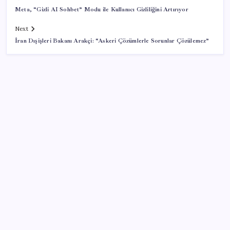
Meta, “Gizli AI Sohbet” Modu ile Kullanıcı Gizliliğini Artırıyor
Next
İran Dışişleri Bakanı Arakçi: “Askeri Çözümlerle Sorunlar Çözülemez”
SON YAZILAR
MacBook Ultra için Geri Sayım Başladı: İşte
Bilinenler
Tüm dünyaya ‘tatil daveti’
ABD’de kısa vadeli enflasyon beklentisi geriledi