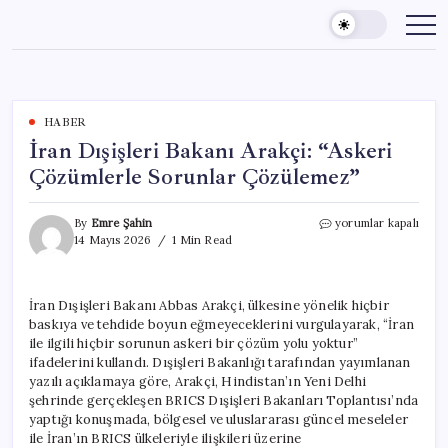
Skip
to
content
HABER
İran Dışişleri Bakanı Arakçi: “Askeri
Çözümlerle Sorunlar Çözülemez”
İran
By
Emre Şahin
yorumlar kapalı
Dışişleri
14 Mayıs 2026
1 Min Read
Bakanı
Arakçi:
“Askeri
İran Dışişleri Bakanı Abbas Arakçi, ülkesine yönelik hiçbir
Çözümlerle
baskıya ve tehdide boyun eğmeyeceklerini vurgulayarak, “İran
Sorunlar
Çözülemez”
ile ilgili hiçbir sorunun askeri bir çözüm yolu yoktur”
için
ifadelerini kullandı. Dışişleri Bakanlığı tarafından yayımlanan
yazılı açıklamaya göre, Arakçi, Hindistan’ın Yeni Delhi
şehrinde gerçekleşen BRICS Dışişleri Bakanları Toplantısı’nda
yaptığı konuşmada, bölgesel ve uluslararası güncel meseleler
ile İran’ın BRICS ülkeleriyle ilişkileri üzerine