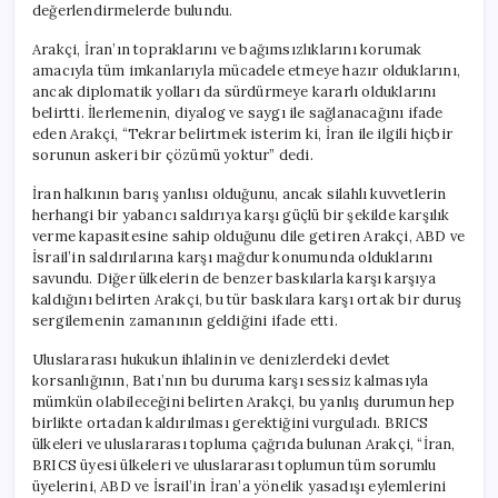
değerlendirmelerde bulundu.
Arakçi, İran’ın topraklarını ve bağımsızlıklarını korumak
amacıyla tüm imkanlarıyla mücadele etmeye hazır olduklarını,
ancak diplomatik yolları da sürdürmeye kararlı olduklarını
belirtti. İlerlemenin, diyalog ve saygı ile sağlanacağını ifade
eden Arakçi, “Tekrar belirtmek isterim ki, İran ile ilgili hiçbir
sorunun askeri bir çözümü yoktur” dedi.
İran halkının barış yanlısı olduğunu, ancak silahlı kuvvetlerin
herhangi bir yabancı saldırıya karşı güçlü bir şekilde karşılık
verme kapasitesine sahip olduğunu dile getiren Arakçi, ABD ve
İsrail’in saldırılarına karşı mağdur konumunda olduklarını
savundu. Diğer ülkelerin de benzer baskılarla karşı karşıya
kaldığını belirten Arakçi, bu tür baskılara karşı ortak bir duruş
sergilemenin zamanının geldiğini ifade etti.
Uluslararası hukukun ihlalinin ve denizlerdeki devlet
korsanlığının, Batı’nın bu duruma karşı sessiz kalmasıyla
mümkün olabileceğini belirten Arakçi, bu yanlış durumun hep
birlikte ortadan kaldırılması gerektiğini vurguladı. BRICS
ülkeleri ve uluslararası topluma çağrıda bulunan Arakçi, “İran,
BRICS üyesi ülkeleri ve uluslararası toplumun tüm sorumlu
üyelerini, ABD ve İsrail’in İran’a yönelik yasadışı eylemlerini