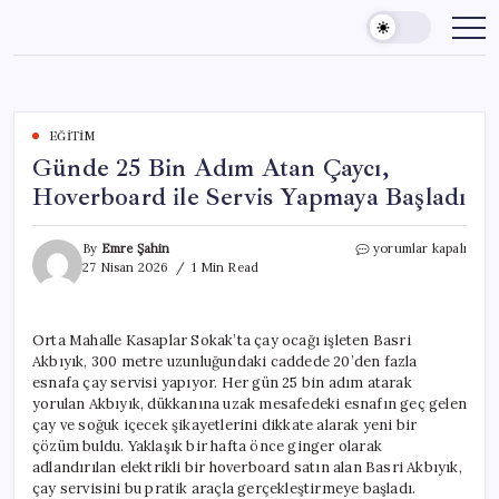
Skip
to
content
EĞITIM
Günde 25 Bin Adım Atan Çaycı,
Hoverboard ile Servis Yapmaya Başladı
Günde
By
Emre Şahin
yorumlar kapalı
25
27 Nisan 2026
1 Min Read
Bin
Adım
Atan
Orta Mahalle Kasaplar Sokak’ta çay ocağı işleten Basri
Çaycı,
Akbıyık, 300 metre uzunluğundaki caddede 20’den fazla
Hoverboard
ile
esnafa çay servisi yapıyor. Her gün 25 bin adım atarak
Servis
yorulan Akbıyık, dükkanına uzak mesafedeki esnafın geç gelen
Yapmaya
çay ve soğuk içecek şikayetlerini dikkate alarak yeni bir
Başladı
çözüm buldu. Yaklaşık bir hafta önce ginger olarak
için
adlandırılan elektrikli bir hoverboard satın alan Basri Akbıyık,
çay servisini bu pratik araçla gerçekleştirmeye başladı.