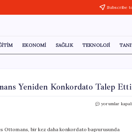
Subscribe t
ĞİTİM
EKONOMİ
SAĞLIK
TEKNOLOJİ
TANI
omans Yeniden Konkordato Talep Etti
Boğaz’ın
yorumlar kapal
İkonik
Oteli
Les
Ottomans
 Les Ottomans, bir kez daha konkordato başvurusunda