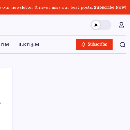
o our newsletter & never miss our best posts.
Subscribe Now!
TIM
İLETİŞİM
Subscribe
ı
SON YAZILAR
Hyundai IONIQ 6 Yenilendi: İşte Türkiye
Fiyatları