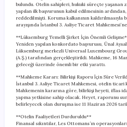
bulundu. Otelin sahipleri, hukuki süreçte yaşanan
yapılan ilk başvurunun kabul edilmesinin ardında
reddedilmişti. Koruma kalkanının kaldırılmasıyla b
arayışında İstanbul 3. Asliye Ticaret Mahkemesi’n
**Lüksemburg Temelli Şirket İçin Önemli Gelişme*
Yeniden yapılan konkordato başvurusu, Ünal Aysal’ı
Lüksemburg merkezli Universal Luxembourg Group
(A.Ş.) tarafından gerçekleştirildi. Mahkeme, 16 Ma
geleceği üzerinde önemli bir etki yarattı.
**Mahkeme Kararı: Bilirkişi Raporu İçin Süre Verild
İstanbul 3. Asliye Ticaret Mahkemesi, otelin ticari k
Mahkemenin kararına göre, bilirkişi heyeti, iflas id
yapma yetkisine sahip olacak. Heyet, raporunu sunm
belirleyecek olan duruşma ise 11 Haziran 2026 tarih
**Otelin Faaliyetleri Durduruldu**
Finansal sıkıntılar, Les Ottomans’ın operasyonları