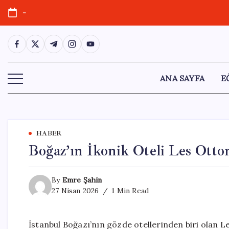
Skip
-
to
content
https://www.facebook.com/
https://twitter.com/
https://t.me/
https://www.instagram.com/
https://youtube.com/
ANA SAYFA
E
HABER
Boğaz’ın İkonik Oteli Les Ott
By
Emre Şahin
27 Nisan 2026
1 Min Read
İstanbul Boğazı’nın gözde otellerinden biri olan