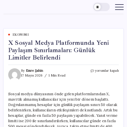
Skip
to
content
EKONOMI
X Sosyal Medya Platformunda Yeni
Paylaşım Sınırlamaları: Günlük
Limitler Belirlendi
X
By
Emre Şahin
yorumlar kapalı
Sosyal
17 Mayıs 2026
1 Min Read
Medya
Platformunda
Yeni
Sosyal medya dünyasının önde gelen platformlarından X,
Paylaşım
mavi tik almamış kullanıcılar için yeni bir dönem başlattı.
Sınırlamaları:
Günlük
Doğrulanmamış hesaplar için günlük paylaşım sınırı 50 olarak
Limitler
belirlenirken, kullanıcıların etkileşimleri de kısıtlandı. Artık bu
Belirlendi
hesaplar, günde en fazla 50 paylaşım yapabilecek. Yanıt verme
için
limiti ise 200 ile sınırlandırılırken, kullanıcılar günde en fazla
500 mesaj gönderebilecek. Ayrıca, takip etme limiti de 400