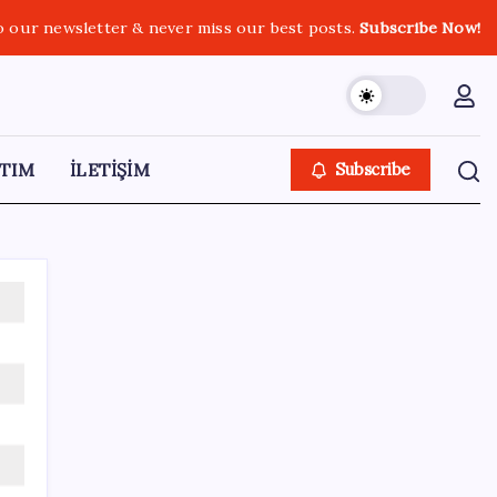
o our newsletter & never miss our best posts.
Subscribe Now!
TIM
İLETİŞİM
Subscribe
SON YAZILAR
Hyundai IONIQ 6 Yenilendi: İşte Türkiye
Fiyatları