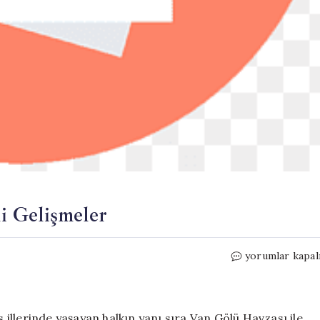
i Gelişmeler
Van
yorumlar kapal
Gölü
Koruma
Planında
Yeni
s illerinde yaşayan halkın yanı sıra Van Gölü Havzası ile