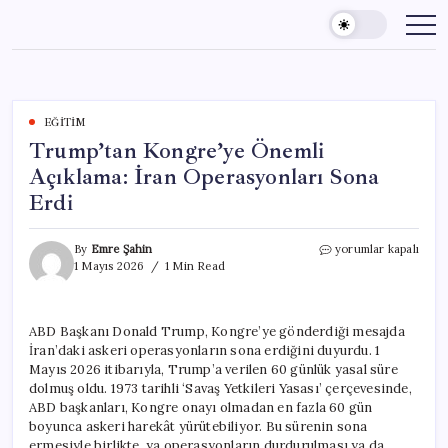
Skip
to
content
EĞITIM
Trump’tan Kongre’ye Önemli
Açıklama: İran Operasyonları Sona
Erdi
Trump’tan
By
Emre Şahin
yorumlar kapalı
Kongre’ye
1 Mayıs 2026
1 Min Read
Önemli
Açıklama:
İran
ABD Başkanı Donald Trump, Kongre’ye gönderdiği mesajda
Operasyonları
İran’daki askeri operasyonların sona erdiğini duyurdu. 1
Sona
Erdi
Mayıs 2026 itibarıyla, Trump’a verilen 60 günlük yasal süre
için
dolmuş oldu. 1973 tarihli ‘Savaş Yetkileri Yasası’ çerçevesinde,
ABD başkanları, Kongre onayı olmadan en fazla 60 gün
boyunca askeri harekât yürütebiliyor. Bu sürenin sona
ermesiyle birlikte, ya operasyonların durdurulması ya da