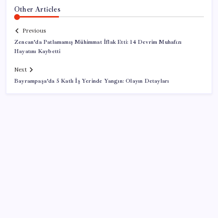
Other Articles
Previous
Zencan’da Patlamamış Mühimmat İflak Etti: 14 Devrim Muhafızı
Hayatını Kaybetti
Next
Bayrampaşa’da 5 Katlı İş Yerinde Yangın: Olayın Detayları
SON YAZILAR
Hyundai IONIQ 6 Yenilendi: İşte Türkiye Fiyatları