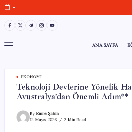
Skip
-
to
content
https://www.facebook.com/
https://twitter.com/
https://t.me/
https://www.instagram.com/
https://youtube.com/
ANA SAYFA
E
EKONOMI
Teknoloji Devlerine Yönelik Ha
Avustralya’dan Önemli Adım**
By
Emre Şahin
12 Mayıs 2026
2 Min Read