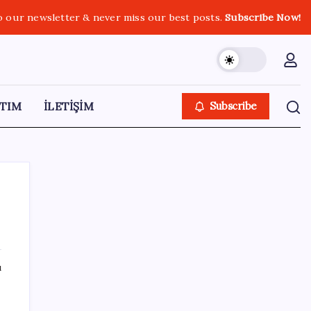
o our newsletter & never miss our best posts.
Subscribe Now!
TIM
İLETİŞİM
Subscribe
SON YAZILAR
ı
Hyundai IONIQ 6 Yenilendi: İşte Türkiye
Fiyatları