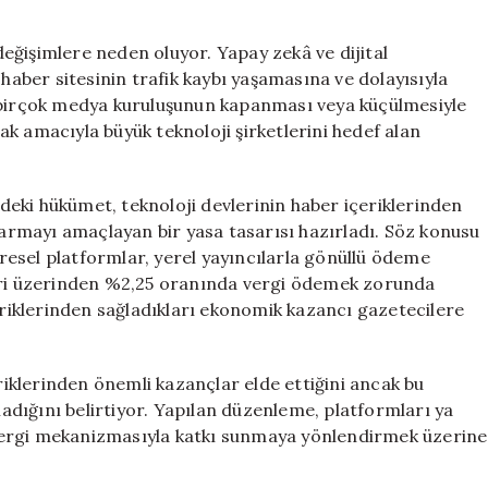
Vergisi
Düzenlemesi:
 değişimlere neden oluyor. Yapay zekâ ve dijital
Avustralya’dan
 haber sitesinin trafik kaybı yaşamasına ve dolayısıyla
Önemli
, birçok medya kuruluşunun kapanması veya küçülmesiyle
Adım**
k amacıyla büyük teknoloji şirketlerini hedef alan
için
eki hükümet, teknoloji devlerinin haber içeriklerinden
ktarmayı amaçlayan bir yasa tasarısı hazırladı. Söz konusu
esel platformlar, yerel yayıncılarla gönüllü ödeme
leri üzerinden %2,25 oranında vergi ödemek zorunda
çeriklerinden sağladıkları ekonomik kazancı gazetecilere
eriklerinden önemli kazançlar elde ettiğini ancak bu
dığını belirtiyor. Yapılan düzenleme, platformları ya
vergi mekanizmasıyla katkı sunmaya yönlendirmek üzerine