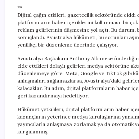
**
Dijital çağın etkileri, gazetecilik sektöründe ciddi
platformların haber içeriklerini kullanması, birçok
reklam gelirlerinin düşmesine yol açtı. Bu durum
sonuçlandı. Avustralya hükümeti, bu sorunları aşma
yenilikçi bir düzenleme üzerinde çalışıyor.
Avustralya Başbakanı Anthony Albanese önderliğind
elde ettikleri dolaylı gelirleri medya sektörüne a
düzenlemeye göre, Meta, Google ve TikTok gibi kür
anlaşmaları sağlamazlarsa, Avustralya’daki gelir
kalacaklar. Bu adım, dijital platformların haber i
geri kazandırmayı hedefliyor.
Hükümet yetkilileri, dijital platformların haber iç
kazançların yeterince medya kuruluşlarına yansıma
yayıncılarla anlaşmaya zorlamak ya da otomatik 
kurgulanmış.