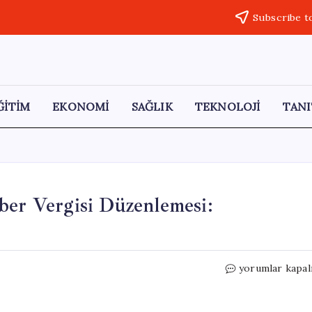
Subscribe t
ĞİTİM
EKONOMİ
SAĞLIK
TEKNOLOJİ
TANI
ber Vergisi Düzenlemesi:
Teknoloji
yorumlar kapal
Devlerine
Yönelik
Haber