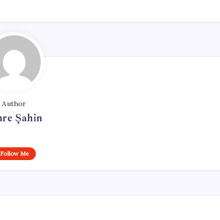
Author
re Şahin
Follow Me