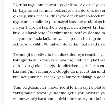
Eğer bu uygulama hayata geçirilirse, Avustralya’dak
bir kaynak aktarılması bekleniyor. Bu durum, düz
çıkarıp, uluslararası düzeyde örnek alınabilecek bi
uygulaması halinde potansiyel kazançlar oldukça b
milyar TL’ye yaklaşırken, bu gelirlerin büyük bir kı
hukuki olarak “eser” sayılmaması, telif ve ödeme 
milyondan fazla kullanıcıya sahip olan Instagram
sektörüne yıllık 100 milyon dolardan fazla katkı s
Teknoloji şirketleri ise bu düzenlemeye temkinli 
kaldığında Avustralya’da haber içeriklerini platfo
dijital vergi olarak değerlendirirken, içeriklerin z
kazandığını savunuyor. Google da mevcut durumda 
bulunduğunu belirterek, yeni bir zorunluluğun gere
Tüm bu gelişmeler, haber içeriklerinin dijital pla
tartışmaları tekrar gündeme getiriyor. Avustralya’
edilmeyeceği ise önümüzdeki dönemde yanıt bulmas