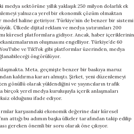
i medya sektörüne yıllık yaklaşık 250 milyon dolarlık ek
enlemeyi yalnızca yerel bir ekonomik çözüm olmaktan
r model haline getiriyor. Türkiye’nin de benzer bir sistemi
üyük. Ülkede dijital reklam ve medya yatırımları 200
smı küresel platformlara gidiyor. Ancak, haber içeriklerini
mekanizmalarının oluşmasını engelliyor. Türkiye’de 60
, YouTube ve TikTok gibi platformlar üzerinden, medya
ağlanabileceği öngörülüyor.
yaklaşmakta. Meta, geçmişte benzer bir baskıya maruz
rmdan kaldırma kararı almıştı. Şirket, yeni düzenlemeyi
aten gönüllü olarak yüklendiğini ve yayıncıların trafik
birçok yerel medya kuruluşuyla içerik anlaşmaları
ksiz olduğunu ifade ediyor.
tformlar karşısındaki ekonomik değerine dair küresel
nın attığı bu adımın başka ülkeler tarafından takip edilip
ı gereken önemli bir soru olarak öne çıkıyor.