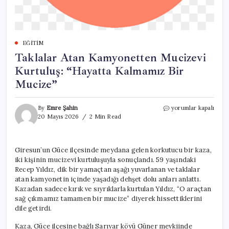
EĞITIM
Taklalar Atan Kamyonetten Mucizevi
Kurtuluş: “Hayatta Kalmamız Bir
Mucize”
Taklalar
By
Emre Şahin
yorumlar kapalı
Atan
20 Mayıs 2026
2 Min Read
Kamyonetten
Mucizevi
Kurtuluş:
Giresun’un Güce ilçesinde meydana gelen korkutucu bir kaza,
“Hayatta
iki kişinin mucizevi kurtuluşuyla sonuçlandı. 59 yaşındaki
Kalmamız
Bir
Recep Yıldız, dik bir yamaçtan aşağı yuvarlanan ve taklalar
Mucize”
atan kamyonetin içinde yaşadığı dehşet dolu anları anlattı.
için
Kazadan sadece kırık ve sıyrıklarla kurtulan Yıldız, “O araçtan
sağ çıkmamız tamamen bir mucize” diyerek hissettiklerini
dile getirdi.
Kaza, Güce ilçesine bağlı Sarıyar köyü Güner mevkiinde