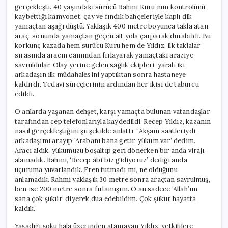
gerçekleşti. 40 yaşındaki sürücü Rahmi Kuru’nun kontrolünü
kaybettiği kamyonet, çay ve fındık bahçeleriyle kaplı dik
yamaçtan aşağı düştü. Yaklaşık 400 metre boyunca takla atan
araç, sonunda yamaçtan geçen alt yola çarparak durabildi. Bu
korkunç kazada hem sürücü Kuru hem de Yıldız, ilk taklalar
sırasında aracın camından fırlayarak yamaçtaki araziye
savruldular. Olay yerine gelen sağlık ekipleri, yaralı iki
arkadaşın ilk müdahalesini yaptıktan sonra hastaneye
kaldırdı. Tedavi süreçlerinin ardından her ikisi de taburcu
edildi.
O anlarda yaşanan dehşet, karşı yamaçta bulunan vatandaşlar
tarafından cep telefonlarıyla kaydedildi. Recep Yıldız, kazanın
nasıl gerçekleştiğini şu şekilde anlattı: “Akşam saatleriydi,
arkadaşımı arayıp ‘Arabanı bana getir, yüküm var’ dedim.
Aracı aldık, yükümüzü boşaltıp geri dönerken bir anda virajı
alamadık. Rahmi, ‘Recep abi biz gidiyoruz’ dediği anda
uçuruma yuvarlandık. Fren tutmadı mı, ne olduğunu
anlamadık. Rahmi yaklaşık 30 metre sonra araçtan savrulmuş,
ben ise 200 metre sonra fırlamışım. O an sadece ‘Allah’ım
sana çok şükür’ diyerek dua edebildim. Çok şükür hayatta
kaldık.”
Yaşadığı şoku hala üzerinden atamayan Yıldız, yetkililere