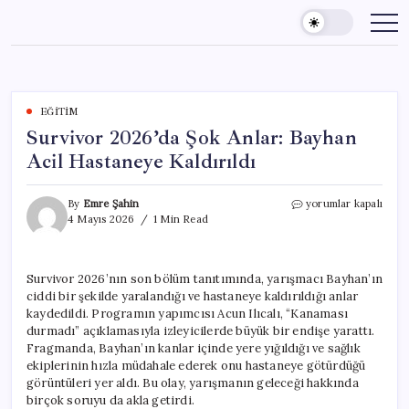
Skip
to
content
EĞITIM
Survivor 2026’da Şok Anlar: Bayhan
Acil Hastaneye Kaldırıldı
Survivor
By
Emre Şahin
yorumlar kapalı
2026’da
4 Mayıs 2026
1 Min Read
Şok
Anlar:
Bayhan
Survivor 2026’nın son bölüm tanıtımında, yarışmacı Bayhan’ın
Acil
ciddi bir şekilde yaralandığı ve hastaneye kaldırıldığı anlar
Hastaneye
Kaldırıldı
kaydedildi. Programın yapımcısı Acun Ilıcalı, “Kanaması
için
durmadı” açıklamasıyla izleyicilerde büyük bir endişe yarattı.
Fragmanda, Bayhan’ın kanlar içinde yere yığıldığı ve sağlık
ekiplerinin hızla müdahale ederek onu hastaneye götürdüğü
görüntüleri yer aldı. Bu olay, yarışmanın geleceği hakkında
birçok soruyu da akla getirdi.