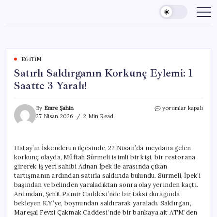
Skip
to
content
EĞITIM
Satırlı Saldırganın Korkunç Eylemi: 1
Saatte 3 Yaralı!
Satırlı
By
Emre Şahin
yorumlar kapalı
Saldırganın
27 Nisan 2026
2 Min Read
Korkunç
Eylemi:
1
Hatay’ın İskenderun ilçesinde, 22 Nisan’da meydana gelen
Saatte
korkunç olayda, Müftah Sürmeli isimli bir kişi, bir restorana
3
Yaralı!
girerek iş yeri sahibi Adnan İpek ile arasında çıkan
için
tartışmanın ardından satırla saldırıda bulundu. Sürmeli, İpek’i
başından ve belinden yaraladıktan sonra olay yerinden kaçtı.
Ardından, Şehit Pamir Caddesi’nde bir taksi durağında
bekleyen K.Y.’ye, boynundan saldırarak yaraladı. Saldırgan,
Mareşal Fevzi Çakmak Caddesi’nde bir bankaya ait ATM’den