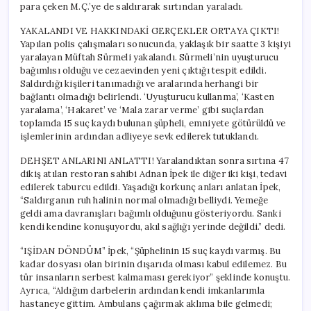
para çeken M.Ç.’ye de saldırarak sırtından yaraladı.
YAKALANDI VE HAKKINDAKİ GERÇEKLER ORTAYA ÇIKTI!
Yapılan polis çalışmaları sonucunda, yaklaşık bir saatte 3 kişiyi
yaralayan Müftah Sürmeli yakalandı. Sürmeli’nin uyuşturucu
bağımlısı olduğu ve cezaevinden yeni çıktığı tespit edildi.
Saldırdığı kişileri tanımadığı ve aralarında herhangi bir
bağlantı olmadığı belirlendi. ‘Uyuşturucu kullanma’, ‘Kasten
yaralama’, ‘Hakaret’ ve ‘Mala zarar verme’ gibi suçlardan
toplamda 15 suç kaydı bulunan şüpheli, emniyete götürüldü ve
işlemlerinin ardından adliyeye sevk edilerek tutuklandı.
DEHŞET ANLARINI ANLATTI! Yaralandıktan sonra sırtına 47
dikiş atılan restoran sahibi Adnan İpek ile diğer iki kişi, tedavi
edilerek taburcu edildi. Yaşadığı korkunç anları anlatan İpek,
“Saldırganın ruh halinin normal olmadığı belliydi. Yemeğe
geldi ama davranışları bağımlı olduğunu gösteriyordu. Sanki
kendi kendine konuşuyordu, akıl sağlığı yerinde değildi.” dedi.
“IŞİDAN DÖNDÜM” İpek, “Şüphelinin 15 suç kaydı varmış. Bu
kadar dosyası olan birinin dışarıda olması kabul edilemez. Bu
tür insanların serbest kalmaması gerekiyor” şeklinde konuştu.
Ayrıca, “Aldığım darbelerin ardından kendi imkanlarımla
hastaneye gittim. Ambulans çağırmak aklıma bile gelmedi;