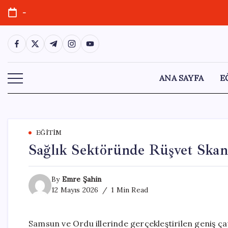
Skip
-
to
content
https://www.facebook.com/
https://twitter.com/
https://t.me/
https://www.instagram.com/
https://youtube.com/
ANA SAYFA
E
EĞITIM
Sağlık Sektöründe Rüşvet Skand
By
Emre Şahin
12 Mayıs 2026
1 Min Read
Samsun ve Ordu illerinde gerçekleştirilen geniş ç