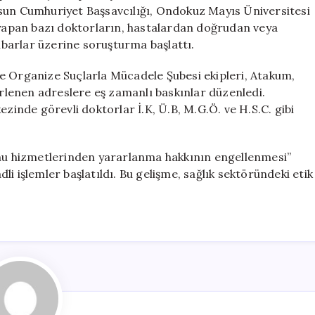
Doktor
msun Cumhuriyet Başsavcılığı, Ondokuz Mayıs Üniversitesi
Gözaltına
apan bazı doktorların, hastalardan doğrudan veya
Alındı
ihbarlar üzerine soruşturma başlattı.
için
e Organize Suçlarla Mücadele Şubesi ekipleri, Atakum,
lirlenen adreslere eş zamanlı baskınlar düzenledi.
nde görevli doktorlar İ.K, Ü.B, M.G.Ö. ve H.S.C. gibi
 “kamu hizmetlerinden yararlanma hakkının engellenmesi”
i işlemler başlatıldı. Bu gelişme, sağlık sektöründeki etik