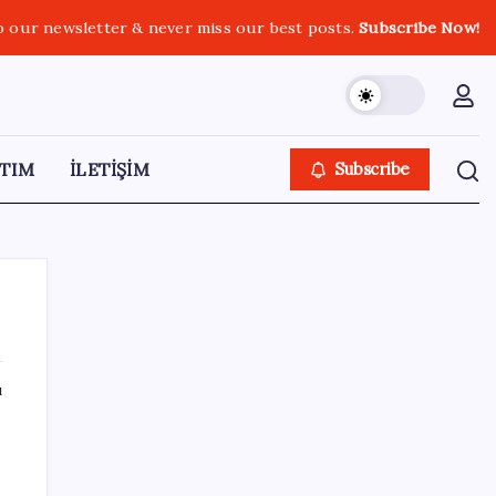
o our newsletter & never miss our best posts.
Subscribe Now!
TIM
İLETİŞİM
Subscribe
ı
SON YAZILAR
Hyundai IONIQ 6 Yenilendi: İşte Türkiye
Fiyatları