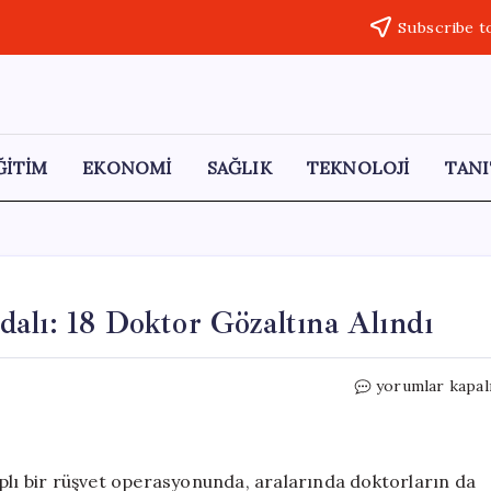
Subscribe t
ĞİTİM
EKONOMİ
SAĞLIK
TEKNOLOJİ
TANI
alı: 18 Doktor Gözaltına Alındı
Sağlık
yorumlar kapal
Sektöründe
Rüşvet
Skandalı:
18
aplı bir rüşvet operasyonunda, aralarında doktorların da