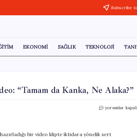
Subscribe t
ĞİTİM
EKONOMİ
SAĞLIK
TEKNOLOJİ
TANI
Video: “Tamam da Kanka, Ne Alaka?”
Saadet
yorumlar kapal
Partisi’nden
Eleştirel
Video:
“Tamam
hazırladığı bir video klipte iktidara yönelik sert