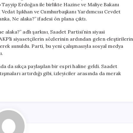
da
 Tayyip Erdoğan ile birlikte Hazine ve Maliye Bakanı
Kanka,
ı Vedat Işıkhan ve Cumhurbaşkanı Yardımcısı Cevdet
Ne
nka, Ne alaka?” ifadesi ön plana çıktı.
Alaka?”
için
laka?” adlı şarkısı, Saadet Partisi’nin siyasi
AKP’li siyasetçilerin sözlerinin ardından gelen eleştirileri
ilerek sunuldu. Parti, bu yeni çalışmasıyla sosyal medya
ı.
a da sıkça paylaşılan bir espri haline geldi. Saadet
tışmaları artırdığı gibi, izleyiciler arasında da merak