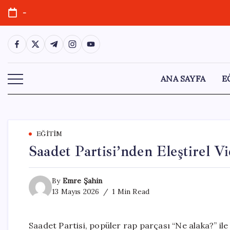
Skip
-
to
content
https://www.facebook.com/
https://twitter.com/
https://t.me/
https://www.instagram.com/
https://youtube.com/
ANA SAYFA
E
EĞITIM
Saadet Partisi’nden Eleştirel 
By
Emre Şahin
13 Mayıs 2026
1 Min Read
Saadet Partisi, popüler rap parçası “Ne alaka?” ile 