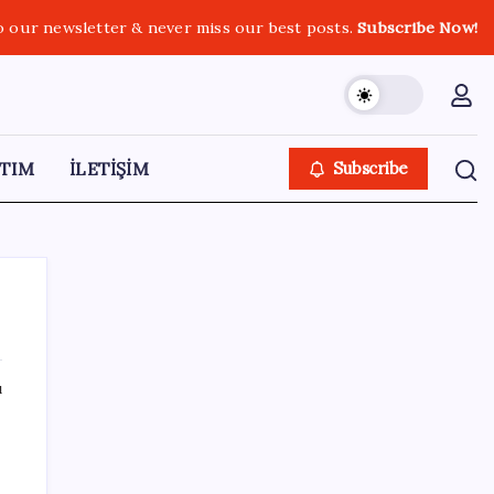
o our newsletter & never miss our best posts.
Subscribe Now!
TIM
İLETİŞİM
Subscribe
ı
SON YAZILAR
MacBook Ultra için Geri Sayım Başladı: İşte
Bilinenler