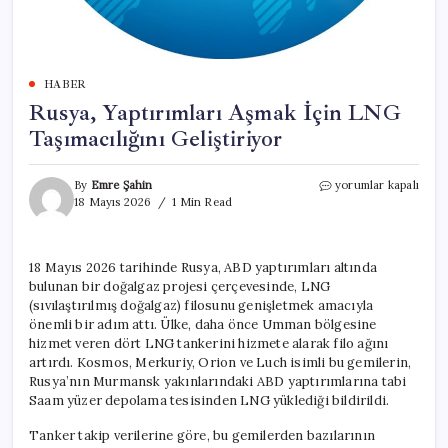
HABER
Rusya, Yaptırımları Aşmak İçin LNG
Taşımacılığını Geliştiriyor
Rusya,
By
Emre Şahin
yorumlar kapalı
Yaptırımları
18 Mayıs 2026
1 Min Read
Aşmak
İçin
LNG
18 Mayıs 2026 tarihinde Rusya, ABD yaptırımları altında
Taşımacılığını
bulunan bir doğalgaz projesi çerçevesinde, LNG
Geliştiriyor
için
(sıvılaştırılmış doğalgaz) filosunu genişletmek amacıyla
önemli bir adım attı. Ülke, daha önce Umman bölgesine
hizmet veren dört LNG tankerini hizmete alarak filo ağını
artırdı. Kosmos, Merkuriy, Orion ve Luch isimli bu gemilerin,
Rusya’nın Murmansk yakınlarındaki ABD yaptırımlarına tabi
Saam yüzer depolama tesisinden LNG yüklediği bildirildi.
Tanker takip verilerine göre, bu gemilerden bazılarının