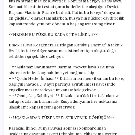
Rusya Stratejik Füze Kuvvetleri Komutanı Sergey Karakayev,
Sarmat füzesinin test atışının hedeflerine ulaştığını Devlet
Başkanı Vladimir Putin’e bildirdi. Putin, bu füzeyi “dünyanın
en güçlüsü” olarak tanımlarken, Rusya’nın nükleer caydırıcılık
kapasitesinde yeni bir dönemin başlangıcını simgeliyor.
**NEDEN BU FÜZE BU KADAR TEHLİKELİ?**
Emekli Hava Korgenerali Erdoğan Karakuş, Sarmat’ın teknik
özelliklerini ve diğer savunma sistemleri için oluşturduğu
tehditleri şu şekilde özetliyor:
– **Aşılamaz Savunma:** Sarmat, mevcut hava savunma
sistemlerinden kaçınabilme yeteneğine sahip.
– **Çoklu Hedef İmhası:** Kıtalararası menzil sunan bu füze,
başlığını havada 7-8 ayrı parçaya ayırabilmesi sayesinde
engellenmesi neredeyse imkansız hale geliyor.
– **Geniş Atış Kabiliyeti:** Kazakistan’daki test alanları ve
kutup rotalarını kullanarak, Rusya dünyanın her noktasına
ulaşabilme kapasitesini gösteriyor.
**UÇAKLARDAN FÜZELERE: STRATEJİK DÖNÜŞÜM**
Karakuş, İkinci Dünya Savaşı sonrası bombardıman
uçaklarına dayanan askeri teknolojinin, yüksek maliyetler