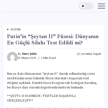
Skip
to
content
EĞITIM
Putin’in “Şeytan II” Füzesi: Dünyanın
En Güçlü Silahı Test Edildi mi?
Putin’in
By
Emre Şahin
yorumlar kapalı
“Şeytan
13 Mayıs 2026
1 Min Read
II”
Füzesi:
Dünyanın
Rusya, Batı dünyasının “Şeytan II” olarak adlandırdığı yeni
En
nesil kıtalararası balistik füzesi Sarmat’ı başarıyla test
Güçlü
Silahı
ettiğini açıkladı. Emekli Hava Korgenerali Erdoğan Karakuş,
Test
bu füzeye dair önemli değerlendirmelerde bulundu.
Edildi
mi?
**ŞEYTA II SAHNEDE: TESTLER BAŞARIYLA
için
GERÇEKLEŞTİ**