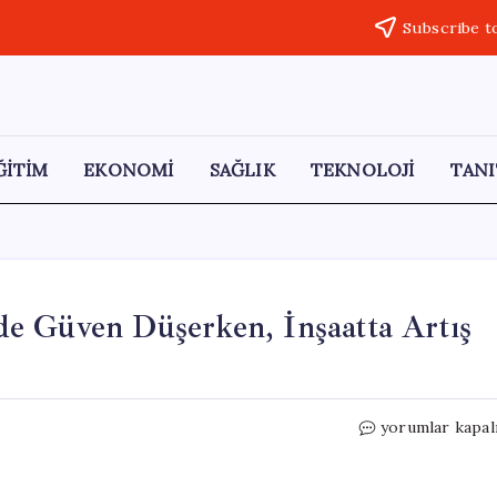
Subscribe t
ĞİTİM
EKONOMİ
SAĞLIK
TEKNOLOJİ
TANI
e Güven Düşerken, İnşaatta Artış
Perakende
yorumlar kapal
ve
Hizmet
Sektöründe