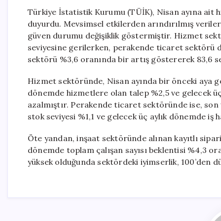
Türkiye İstatistik Kurumu (TÜİK), Nisan ayına ait 
duyurdu. Mevsimsel etkilerden arındırılmış veriler
güven durumu değişiklik göstermiştir. Hizmet sek
seviyesine gerilerken, perakende ticaret sektörü de
sektörü %3,6 oranında bir artış göstererek 83,6 se
Hizmet sektöründe, Nisan ayında bir önceki aya gö
dönemde hizmetlere olan talep %2,5 ve gelecek üç
azalmıştır. Perakende ticaret sektöründe ise, son
stok seviyesi %1,1 ve gelecek üç aylık dönemde iş 
Öte yandan, inşaat sektöründe alınan kayıtlı sipar
dönemde toplam çalışan sayısı beklentisi %4,3 ora
yüksek olduğunda sektördeki iyimserlik, 100’den 