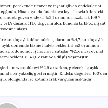
Güven
hizmet, perakende ticaret ve inşaat güven endekslerini
Düşerken,
 ışığında, Nisan ayında önceki aya kıyasla sektörlerdeki
İnşaatta
töründeki güven endeksi %3,1 oranında azalarak 109,7
Artış
 %1,8 düşüşle 111,6 değerini aldı. Bununla birlikte, inşaat
Gözlemleniyor
viyesine ulaştı.
için
re son üç aylık dönemdeki iş durumu %4,7, son üç aylık
 aylık dönemde hizmet talebi beklentisi %2 oranında
 üç aylık dönemde iş hacmi ve satışlar %2,5, mevcut mal
hacmi beklentisi %1,6 oranında düşüş yaşamıştır.
işlerin mevcut düzeyi %2,9 artarken, gelecek üç aylık
nında bir yükseliş göstermiştir. Endeks değerleri 100’den
düşük olduğunda ise kötümserlik vurgulanmaktadır.