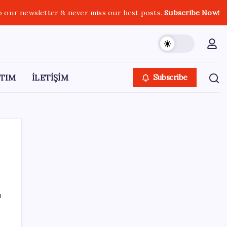
o our newsletter & never miss our best posts.
Subscribe Now!
TIM
İLETİŞİM
Subscribe
SON YAZILAR
ı
Hyundai IONIQ 6 Yenilendi: İşte Türkiye
Fiyatları