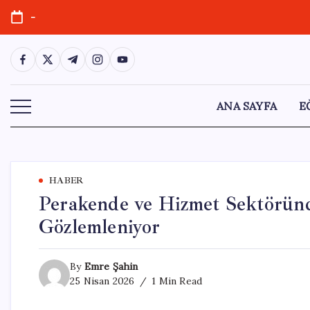
Skip
-
to
content
https://www.facebook.com/
https://twitter.com/
https://t.me/
https://www.instagram.com/
https://youtube.com/
ANA SAYFA
E
HABER
Perakende ve Hizmet Sektöründ
Gözlemleniyor
By
Emre Şahin
25 Nisan 2026
1 Min Read