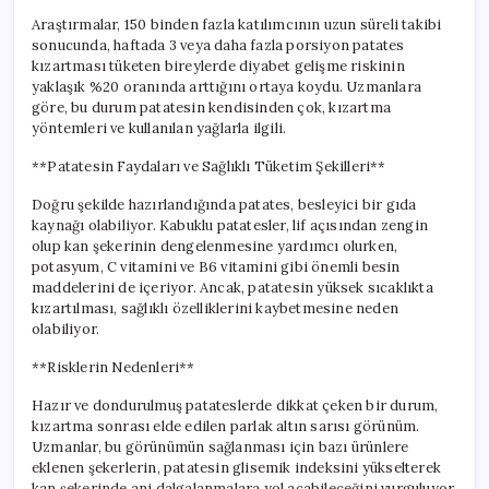
Araştırmalar, 150 binden fazla katılımcının uzun süreli takibi
sonucunda, haftada 3 veya daha fazla porsiyon patates
kızartması tüketen bireylerde diyabet gelişme riskinin
yaklaşık %20 oranında arttığını ortaya koydu. Uzmanlara
göre, bu durum patatesin kendisinden çok, kızartma
yöntemleri ve kullanılan yağlarla ilgili.
**Patatesin Faydaları ve Sağlıklı Tüketim Şekilleri**
Doğru şekilde hazırlandığında patates, besleyici bir gıda
kaynağı olabiliyor. Kabuklu patatesler, lif açısından zengin
olup kan şekerinin dengelenmesine yardımcı olurken,
potasyum, C vitamini ve B6 vitamini gibi önemli besin
maddelerini de içeriyor. Ancak, patatesin yüksek sıcaklıkta
kızartılması, sağlıklı özelliklerini kaybetmesine neden
olabiliyor.
**Risklerin Nedenleri**
Hazır ve dondurulmuş patateslerde dikkat çeken bir durum,
kızartma sonrası elde edilen parlak altın sarısı görünüm.
Uzmanlar, bu görünümün sağlanması için bazı ürünlere
eklenen şekerlerin, patatesin glisemik indeksini yükselterek
kan şekerinde ani dalgalanmalara yol açabileceğini vurguluyor.