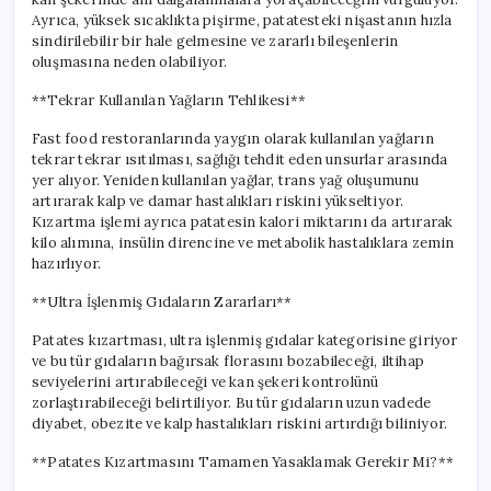
Ayrıca, yüksek sıcaklıkta pişirme, patatesteki nişastanın hızla
sindirilebilir bir hale gelmesine ve zararlı bileşenlerin
oluşmasına neden olabiliyor.
**Tekrar Kullanılan Yağların Tehlikesi**
Fast food restoranlarında yaygın olarak kullanılan yağların
tekrar tekrar ısıtılması, sağlığı tehdit eden unsurlar arasında
yer alıyor. Yeniden kullanılan yağlar, trans yağ oluşumunu
artırarak kalp ve damar hastalıkları riskini yükseltiyor.
Kızartma işlemi ayrıca patatesin kalori miktarını da artırarak
kilo alımına, insülin direncine ve metabolik hastalıklara zemin
hazırlıyor.
**Ultra İşlenmiş Gıdaların Zararları**
Patates kızartması, ultra işlenmiş gıdalar kategorisine giriyor
ve bu tür gıdaların bağırsak florasını bozabileceği, iltihap
seviyelerini artırabileceği ve kan şekeri kontrolünü
zorlaştırabileceği belirtiliyor. Bu tür gıdaların uzun vadede
diyabet, obezite ve kalp hastalıkları riskini artırdığı biliniyor.
**Patates Kızartmasını Tamamen Yasaklamak Gerekir Mi?**