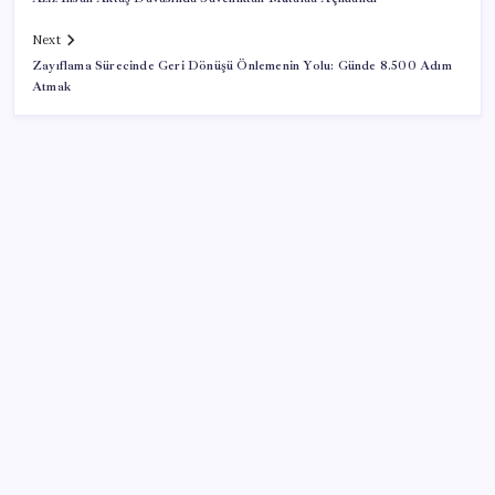
Next
Zayıflama Sürecinde Geri Dönüşü Önlemenin Yolu: Günde 8.500 Adım
Atmak
SON YAZILAR
Hyundai IONIQ 6 Yenilendi: İşte Türkiye Fiyatları
Küresel fırtınaya karşı altın kalkanı: Güney Kore 13
yıl sonra sahada!
Snapdragon 8 Elite Gen 5 V-Series Oyuncular İçin