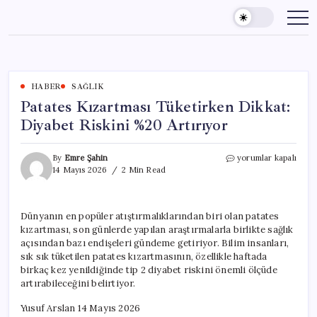
Skip
to
content
HABER
SAĞLIK
Patates Kızartması Tüketirken Dikkat:
Diyabet Riskini %20 Artırıyor
Patates
By
Emre Şahin
yorumlar kapalı
Kızartması
14 Mayıs 2026
2 Min Read
Tüketirken
Dikkat:
Diyabet
Dünyanın en popüler atıştırmalıklarından biri olan patates
Riskini
kızartması, son günlerde yapılan araştırmalarla birlikte sağlık
%20
Artırıyor
açısından bazı endişeleri gündeme getiriyor. Bilim insanları,
için
sık sık tüketilen patates kızartmasının, özellikle haftada
birkaç kez yenildiğinde tip 2 diyabet riskini önemli ölçüde
artırabileceğini belirtiyor.
Yusuf Arslan 14 Mayıs 2026