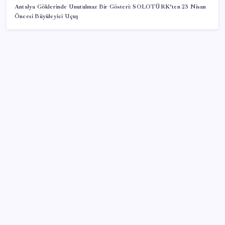
Antalya Göklerinde Unutulmaz Bir Gösteri: SOLOTÜRK’ten 23 Nisan
Öncesi Büyüleyici Uçuş
SON YAZILAR
ABD’de kısa vadeli enflasyon beklentisi geriledi
Google Maps’e büyük değişiklik: Oteli bulacak, yemeği
sipariş edecek
Faizsiz ev ve araba alımına kısıtlama
Bakan Kacır: 23 yılda imalat sanayi katma değerimizi
250 milyar doların üzerine taşıdık