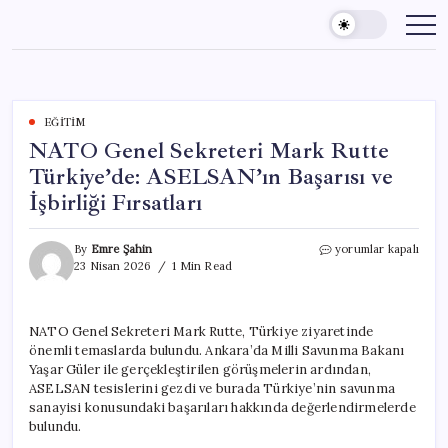
Skip
to
content
EĞITIM
NATO Genel Sekreteri Mark Rutte
Türkiye’de: ASELSAN’ın Başarısı ve
İşbirliği Fırsatları
NATO
By
Emre Şahin
yorumlar kapalı
Genel
23 Nisan 2026
1 Min Read
Sekreteri
Mark
Rutte
NATO Genel Sekreteri Mark Rutte, Türkiye ziyaretinde
Türkiye’de:
önemli temaslarda bulundu. Ankara’da Milli Savunma Bakanı
ASELSAN’ın
Başarısı
Yaşar Güler ile gerçekleştirilen görüşmelerin ardından,
ve
ASELSAN tesislerini gezdi ve burada Türkiye’nin savunma
İşbirliği
sanayisi konusundaki başarıları hakkında değerlendirmelerde
Fırsatları
bulundu.
için