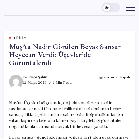
Skip
to
content
EĞITIM
Muş’ta Nadir Görülen Beyaz Sansar
Heyecan Verdi: Üçevler’de
Görüntülendi
Muş’ta
By
Emre Şahin
yorumlar kapalı
Nadir
12 Mayıs 2026
1 Min Read
Görülen
Beyaz
Sansar
Muş’un Üçevler bölgesinde, doğada son derece nadir
Heyecan
rastlanan ve nesli tükenme tehlikesi altında bulunan beyaz
Verdi:
Üçevler’de
sansar, dikkat çekici anlara sahne oldu. Bölge halkından bir
Görüntülendi
vatandaşın cep telefonu kamerasıyla kaydettiği görüntüler,
için
doğa tutkunları arasında büyük bir heyecan yarattı.
Beyaz sansar, genellikle insan yerleşimlerinden uzak durmayı