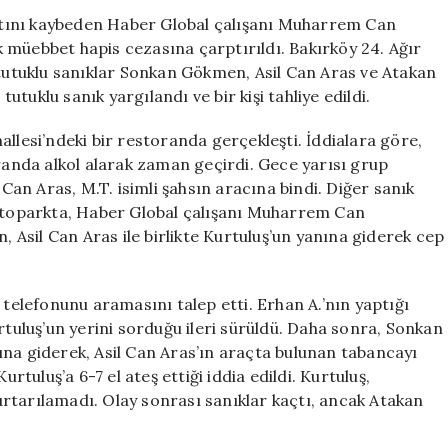
Üç
ayatını kaybeden Haber Global çalışanı Muharrem Can
Sanığa
ık müebbet hapis cezasına çarptırıldı. Bakırköy 24. Ağır
Müebbet
utuklu sanıklar Sonkan Gökmen, Asil Can Aras ve Atakan
Hapiste
tuklu sanık yargılandı ve bir kişi tahliye edildi.
Cezası
Verildi
llesi’ndeki bir restoranda gerçekleşti. İddialara göre,
için
oranda alkol alarak zaman geçirdi. Gece yarısı grup
n Aras, M.T. isimli şahsın aracına bindi. Diğer sanık
 Otoparkta, Haber Global çalışanı Muharrem Can
Asil Can Aras ile birlikte Kurtuluş’un yanına giderek cep
 telefonunu aramasını talep etti. Erhan A.’nın yaptığı
uluş’un yerini sorduğu ileri sürüldü. Daha sonra, Sonkan
ına giderek, Asil Can Aras’ın araçta bulunan tabancayı
uluş’a 6-7 el ateş ettiği iddia edildi. Kurtuluş,
rtarılamadı. Olay sonrası sanıklar kaçtı, ancak Atakan