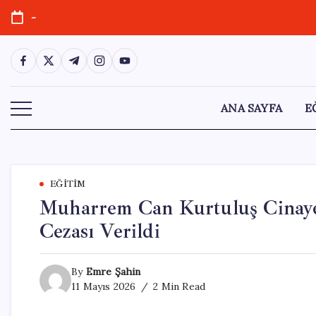
Skip
-
to
content
https://www.facebook.com/
https://twitter.com/
https://t.me/
https://www.instagram.com/
https://youtube.com/
ANA SAYFA
E
EĞITIM
Muharrem Can Kurtuluş Cinaye
Cezası Verildi
By
Emre Şahin
11 Mayıs 2026
2 Min Read