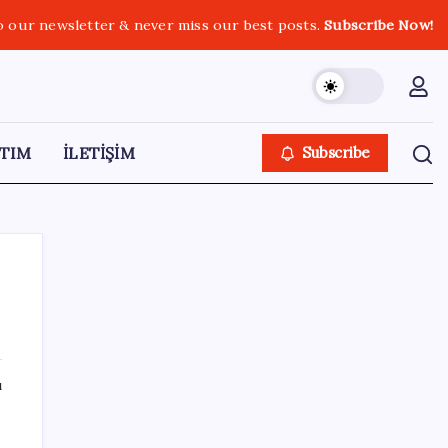
o our newsletter & never miss our best posts.
Subscribe Now!
TIM
İLETİŞİM
Subscribe
SON YAZILAR
ı
Hyundai IONIQ 6 Yenilendi: İşte Türkiye
Fiyatları