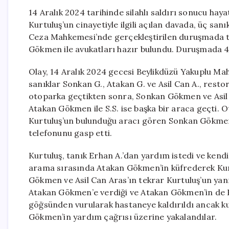
14 Aralık 2024 tarihinde silahlı saldırı sonucu h
Kurtuluş’un cinayetiyle ilgili açılan davada, üç san
Ceza Mahkemesi’nde gerçekleştirilen duruşmada t
Gökmen ile avukatları hazır bulundu. Duruşmada 4 tu
Olay, 14 Aralık 2024 gecesi Beylikdüzü Yakuplu Maha
sanıklar Sonkan G., Atakan G. ve Asil Can A., rest
otoparka geçtikten sonra, Sonkan Gökmen ve Asil Ca
Atakan Gökmen ile S.S. ise başka bir araca geçti.
Kurtuluş’un bulunduğu aracı gören Sonkan Gökmen, 
telefonunu gasp etti.
Kurtuluş, tanık Erhan A.’dan yardım istedi ve kendi
arama sırasında Atakan Gökmen’in küfrederek Kurt
Gökmen ve Asil Can Aras’ın tekrar Kurtuluş’un yan
Atakan Gökmen’e verdiği ve Atakan Gökmen’in de Kurt
göğsünden vurularak hastaneye kaldırıldı ancak ku
Gökmen’in yardım çağrısı üzerine yakalandılar.