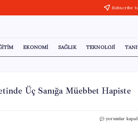
Subscribe t
ĞİTİM
EKONOMİ
SAĞLIK
TEKNOLOJİ
TANI
tinde Üç Sanığa Müebbet Hapiste
Muharrem
yorumlar kapal
Can
Kurtuluş
Cinayetinde