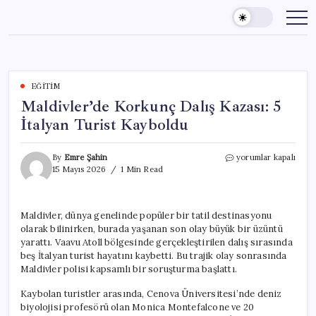
Skip
to
content
EĞITIM
Maldivler’de Korkunç Dalış Kazası: 5
İtalyan Turist Kayboldu
Maldivler’de
By
Emre Şahin
yorumlar kapalı
Korkunç
15 Mayıs 2026
1 Min Read
Dalış
Kazası:
5
Maldivler, dünya genelinde popüler bir tatil destinasyonu
İtalyan
olarak bilinirken, burada yaşanan son olay büyük bir üzüntü
Turist
Kayboldu
yarattı. Vaavu Atoll bölgesinde gerçekleştirilen dalış sırasında
için
beş İtalyan turist hayatını kaybetti. Bu trajik olay sonrasında
Maldivler polisi kapsamlı bir soruşturma başlattı.
Kaybolan turistler arasında, Cenova Üniversitesi’nde deniz
biyolojisi profesörü olan Monica Montefalcone ve 20