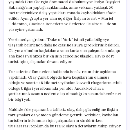
yaşındaki kızı Giorgia Sommacal da bulunuyor. İtalya Dışişleri
Bakanlığı’nın yaptığı açıklamada, anne ve kızın yaklaşık 50
metre derinlikte dalış yaptıkları esnada kayboldukları ifade
edildi. Aynı grupta yer alan üç diğer İtalyan turist – Muriel
Oddenino, Gianluca Benedetti ve Federico Gualtieri – de su
yüzeyine çıkamadı.
Yerel medya, grubun “Duke of York” isimli yatla bölgeye
ulaşarak belirlenen dalış noktasında suya girdiklerini bildirdi.
Olayın ardından başlatılan arama kurtarma çalışmalarında, şu
ana kadar yalnızca bir kişinin cesedine ulaşıldı. Kayıp dört
turist için çalışmalar devam ediyor.
Turistlerin ölüm nedeni hakkında henüz resmi bir açıklama
yapılmadı. Olay günü bölgede hava koşullarının olumsuz
olduğu ve saatte 48 kilometreyi bulan kuvvetli rüzgarların etkili
olduğu bilgisi yerel basında yer aldı. Ancak kötü hava
şartlarının kazanın nedeni olup olmadığı konusunda henüz net
bir bilgi yok.
Maldivler’de yaşanan bu talihsiz olay, dalış güvenliğine ilişkin
tartışmaları da yeniden gündeme getirdi. Yetkililer, kaybolan
turistlerin bulunması için çalışmalarını sürdürürken,
uluslararası toplum da bu trajik olayın detaylarını takip ediyor.