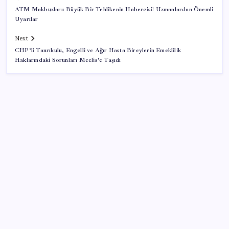
ATM Makbuzları: Büyük Bir Tehlikenin Habercisi! Uzmanlardan Önemli
Uyarılar
Next
CHP’li Tanrıkulu, Engelli ve Ağır Hasta Bireylerin Emeklilik
Haklarındaki Sorunları Meclis’e Taşıdı
SON YAZILAR
Hyundai IONIQ 6 Yenilendi: İşte Türkiye Fiyatları
Küresel fırtınaya karşı altın kalkanı: Güney Kore 13
yıl sonra sahada!