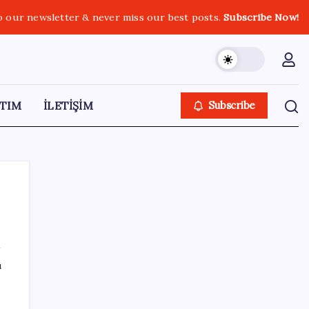
o our newsletter & never miss our best posts.
Subscribe Now!
TIM
İLETİŞİM
Subscribe
SON YAZILAR
ı
ASELSAN TOLUN P Testini Tamamladı:
Sığınak Delici Mühimmat Sahada