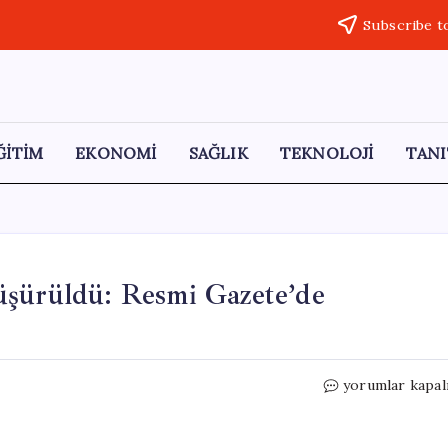
Subscribe t
ĞİTİM
EKONOMİ
SAĞLIK
TEKNOLOJİ
TANI
üşürüldü: Resmi Gazete’de
Konaklama
yorumlar kapal
Vergisi
Yüzde
1’e