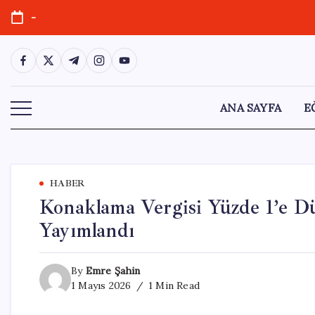
Skip
-
to
content
https://www.facebook.com/
https://twitter.com/
https://t.me/
https://www.instagram.com/
https://youtube.com/
ANA SAYFA
E
HABER
Konaklama Vergisi Yüzde 1’e D
Yayımlandı
By
Emre Şahin
1 Mayıs 2026
1 Min Read