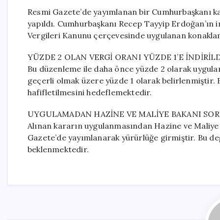
Resmi Gazete’de yayımlanan bir Cumhurbaşkanı kar
yapıldı. Cumhurbaşkanı Recep Tayyip Erdoğan’ın imz
Vergileri Kanunu çerçevesinde uygulanan konakla
YÜZDE 2 OLAN VERGİ ORANI YÜZDE 1’E İNDİRİLD
Bu düzenleme ile daha önce yüzde 2 olarak uygulan
geçerli olmak üzere yüzde 1 olarak belirlenmiştir.
hafifletilmesini hedeflemektedir.
UYGULAMADAN HAZİNE VE MALİYE BAKANI SO
Alınan kararın uygulanmasından Hazine ve Maliye
Gazete’de yayımlanarak yürürlüğe girmiştir. Bu değ
beklenmektedir.