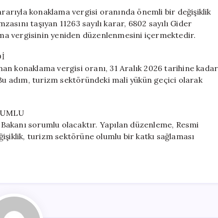
Düşürüldü:
arıyla konaklama vergisi oranında önemli bir değişiklik
Resmi
asını taşıyan 11263 sayılı karar, 6802 sayılı Gider
Gazete’de
ma vergisinin yeniden düzenlenmesini içermektedir.
Yayımlandı
için
İ
an konaklama vergisi oranı, 31 Aralık 2026 tarihine kada
 Bu adım, turizm sektöründeki mali yükün geçici olarak
RUMLU
 Bakanı sorumlu olacaktır. Yapılan düzenleme, Resmi
işiklik, turizm sektörüne olumlu bir katkı sağlaması