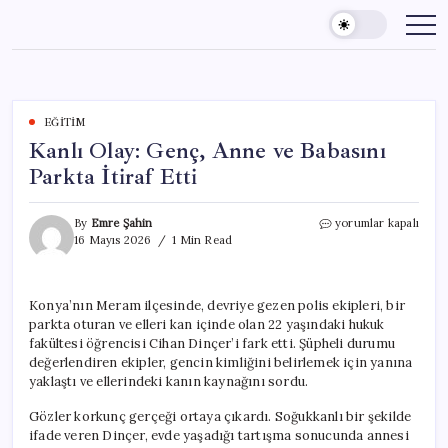
Skip
to
content
EĞITIM
Kanlı Olay: Genç, Anne ve Babasını
Parkta İtiraf Etti
Kanlı
By
Emre Şahin
yorumlar kapalı
Olay:
16 Mayıs 2026
1 Min Read
Genç,
Anne
ve
Konya’nın Meram ilçesinde, devriye gezen polis ekipleri, bir
Babasını
parkta oturan ve elleri kan içinde olan 22 yaşındaki hukuk
Parkta
İtiraf
fakültesi öğrencisi Cihan Dinçer’i fark etti. Şüpheli durumu
Etti
değerlendiren ekipler, gencin kimliğini belirlemek için yanına
için
yaklaştı ve ellerindeki kanın kaynağını sordu.
Gözler korkunç gerçeği ortaya çıkardı. Soğukkanlı bir şekilde
ifade veren Dinçer, evde yaşadığı tartışma sonucunda annesi