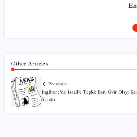
Em
Other Articles
Previous
İngiltere’de İsrail’e Tepki: Ben-Gvir Olayı Kri
Yarattı