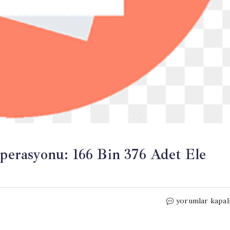
erasyonu: 166 Bin 376 Adet Ele
Kamyonette
yorumlar kapal
Uyuşturucu
Hap