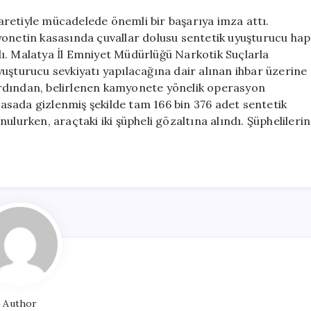
Operasyonu:
166
retiyle mücadelede önemli bir başarıya imza attı.
Bin
yonetin kasasında çuvallar dolusu sentetik uyuşturucu hap
376
andı. Malatya İl Emniyet Müdürlüğü Narkotik Suçlarla
Adet
uşturucu sevkiyatı yapılacağına dair alınan ihbar üzerine
Ele
n ardından, belirlenen kamyonete yönelik operasyon
Geçirildi
sada gizlenmiş şekilde tam 166 bin 376 adet sentetik
için
ulurken, araçtaki iki şüpheli gözaltına alındı. Şüphelilerin
Author