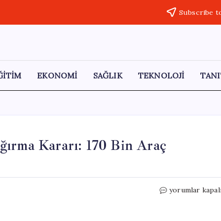
Subscribe t
ĞİTİM
EKONOMİ
SAĞLIK
TEKNOLOJİ
TANI
ğırma Kararı: 170 Bin Araç
Jaguar
yorumlar kapal
Land
Rover’dan
Geri