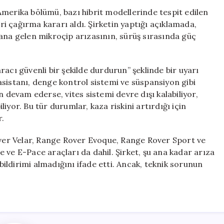
Çağırma
Amerika bölümü, bazı hibrit modellerinde tespit edilen
Kararı:
eri çağırma kararı aldı. Şirketin yaptığı açıklamada,
170
a gelen mikroçip arızasının, sürüş sırasında güç
Bin
Araç
Etkilenecek
acı güvenli bir şekilde durdurun” şeklinde bir uyarı
için
p asistanı, denge kontrol sistemi ve süspansiyon gibi
n devam ederse, vites sistemi devre dışı kalabiliyor,
iyor. Bu tür durumlar, kaza riskini artırdığı için
r.
er Velar, Range Rover Evoque, Range Rover Sport ve
 ve E-Pace araçları da dahil. Şirket, şu ana kadar arıza
 bildirimi almadığını ifade etti. Ancak, teknik sorunun