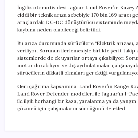
İngiliz otomotiv devi Jaguar Land Rover’ın Kuzey 
ciddi bir teknik arıza sebebiyle 170 bin 169 aracı g
araçlardaki DC-DC dönüştürücü sisteminde meydan
kaybına neden olabileceği belirtildi.
Bu arıza durumunda sürücülere “Elektrik arızası, ar
veriliyor. Sorunun ilerlemesiyle birlikte şerit taki
sistemlerde de ek uyarılar ortaya çıkabiliyor. Soru
motor durabiliyor ve dış aydınlatmalar çalışmayabil
sürücülerin dikkatli olmaları gerektiği vurgulanıyo
Geri çağırma kapsamına, Land Rover’ın Range Rov
Land Rover Defender modelleri ile Jaguar’ın I-Pace
ile ilgili herhangi bir kaza, yaralanma ya da yangın
çözümü için çalışmaların sürdüğünü de ekledi.