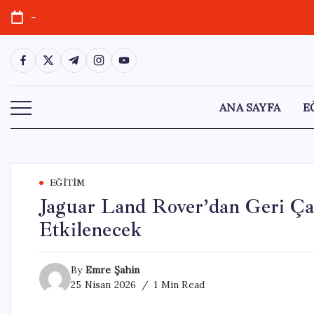
Skip
-
to
content
https://www.facebook.com/
https://twitter.com/
https://t.me/
https://www.instagram.com/
https://youtube.com/
ANA SAYFA
E
EĞITIM
Jaguar Land Rover’dan Geri Ça
Etkilenecek
By
Emre Şahin
25 Nisan 2026
1 Min Read