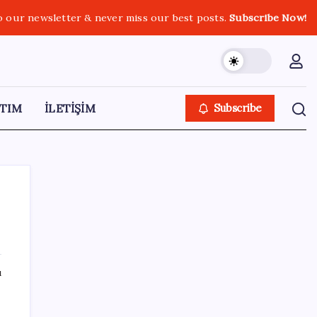
o our newsletter & never miss our best posts.
Subscribe Now!
TIM
İLETİŞİM
Subscribe
SON YAZILAR
ı
Hyundai IONIQ 6 Yenilendi: İşte Türkiye
Fiyatları