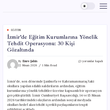
Skip
to
content
EĞITIM
İzmir’de Eğitim Kurumlarına Yönelik
Tehdit Operasyonu: 30 Kişi
Gözaltında
İzmir’de
By
Emre Şahin
yorumlar kapalı
Eğitim
22 Nisan 2026
1 Min Read
Kurumlarına
Yönelik
Tehdit
İzmir’de, son dönemde Şanlıurfa ve Kahramanmaraş’taki
Operasyonu:
okullara yapılan silahlı saldırıların ardından, eğitim
30
Kişi
kurumlarına yönelik tehditler üzerine kapsamlı bir operasyon
Gözaltında
gerçekleştirildi. İzmir Cumhuriyet Başsavcılığı, 14 ve 15 Nisan
için
2026 tarihlerindeki olayların ardından sosyal medyada
okulları hedef alan tehdit içerikli paylaşımların tespit
edildiğini açıkladı.