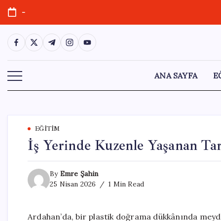
Skip
-
to
content
https://www.facebook.com/
https://twitter.com/
https://t.me/
https://www.instagram.com/
https://youtube.com/
ANA SAYFA
E
EĞITIM
İş Yerinde Kuzenle Yaşanan Tar
By
Emre Şahin
25 Nisan 2026
1 Min Read
Ardahan’da, bir plastik doğrama dükkânında meydana