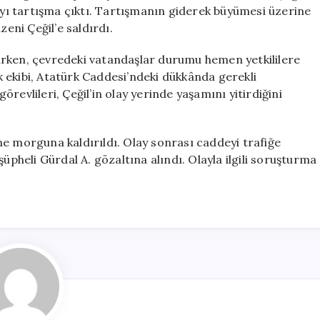
Kanlı
ı tartışma çıktı. Tartışmanın giderek büyümesi üzerine
Bitti
zeni Çeğil’e saldırdı.
için
anırken, çevredeki vatandaşlar durumu hemen yetkililere
ık ekibi, Atatürk Caddesi’ndeki dükkânda gerekli
revlileri, Çeğil’in olay yerinde yaşamını yitirdiğini
tane morguna kaldırıldı. Olay sonrası caddeyi trafiğe
üpheli Gürdal A. gözaltına alındı. Olayla ilgili soruşturma