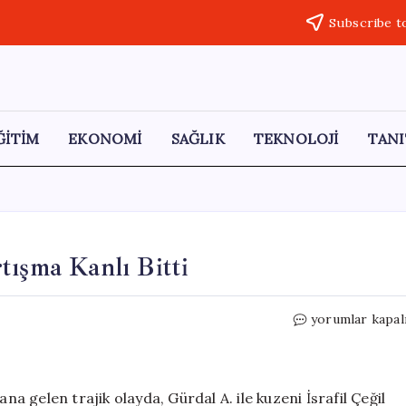
Subscribe t
ĞİTİM
EKONOMİ
SAĞLIK
TEKNOLOJİ
TANI
tışma Kanlı Bitti
İş
yorumlar kapal
Yerinde
Kuzenle
Yaşanan
Tartışma
 gelen trajik olayda, Gürdal A. ile kuzeni İsrafil Çeğil