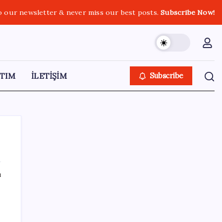
o our newsletter & never miss our best posts.
Subscribe Now!
TIM
İLETİŞİM
Subscribe
ı
SON YAZILAR
Hyundai IONIQ 6 Yenilendi: İşte Türkiye
Fiyatları