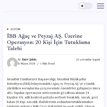
Skip
to
content
EĞITIM
İBB Ağaç ve Peyzaj AŞ. Üzerine
Operasyon: 20 Kişi İçin Tutuklama
Talebi
İBB
By
Emre Şahin
yorumlar kapalı
Ağaç
11 Mayıs 2026
1 Min Read
ve
Peyzaj
AŞ.
İstanbul Cumhuriyet Başsavcılığı, İstanbul Büyükşehir
Üzerine
Belediyesi (İBB) bünyesindeki Ağaç ve Peyzaj AŞ.’ye yönelik
Operasyon:
20
yürütülen soruşturma çerçevesinde önemli bir gelişmeye imza
Kişi
attı. Yapılan operasyon neticesinde gözaltına alınan 24
İçin
kişiden 4’ü, adli kontrol şartıyla serbest bırakıldı. Ancak, geri
Tutuklama
kalan 20 kişi, savcılık ifadelerinin ardından tutuklanmaları
Talebi
talebiyle nöbetçi Sulh Ceza Hakimliği’ne sevk edildi. Olayın