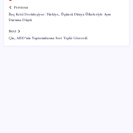
Previous
İlaç Krizi Derinleşiyor: Türkiye, Üçüncü Dünya Ülkeleriyle Aynı
Duruma Düştü
Next
Çin, ABD’nin Yaptırımlarına Sert Tepki Gösterdi
SON YAZILAR
Hyundai IONIQ 6 Yenilendi: İşte Türkiye Fiyatları
Küresel fırtınaya karşı altın kalkanı: Güney Kore 13
yıl sonra sahada!