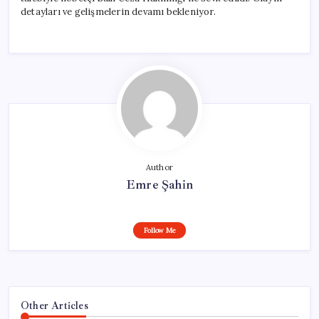
için
detayları ve gelişmelerin devamı bekleniyor.
Author
Emre Şahin
Follow Me
Other Articles