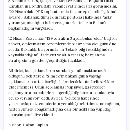
5 Nisan: Reuters, Şimşek ve Merkez Bankası Başkanı Fatih
Karahan’ın Londra’daki yabancı yatırımcılarla görüşmesini,
“22 Nisan’daki PPK toplantısında faiz artışı olabilir” şeklinde
aktardı. Bakanlık, Şimşek’in faiz politikası hakkında “asla”
yorum yapmadığını belirterek, bu izlenimlerin Bakan’ı
bağlamadığını vurguladı.
12 Nisan: Sözcü’nün “139 ton altın 3 ayda buhar oldu” başlıklı
haberi, devletin altın rezervlerinde bir azalma olduğunu öne
sürdü. Bakanlık, bu yorumların “teknik bilgi eksikliğinden
kaynaklandığını” ifade etti ve altın cinsi iç borçlanma
stratejisinin gözden geçirildiğini açıkladı.
Bildirici, bu açıklamaların soruları yanıtlamaktan uzak
olduğunu belirterek, “Şimşek’in bakanlığının yaptığı
açıklamaların ortak özelliği, haberlerdeki tüm belirsizlikleri
gidermemesi. Uzun açıklamalar yapılıyor, gazeteciler
suçlanıyor, ama haberlerin içerdiği bilgilere tam anlamıyla
cevap verilmiyor” dedi. Ayrıca, “Reuters haberinde
yatırımcıların izlenimlerinin yer aldığı belirtilmesine rağmen,
neden Şimşek’i bağlamadığına dair bir açıklama yapıldığı
anlaşılmıyor” diye ekledi.
Author: Hakan Kaplan