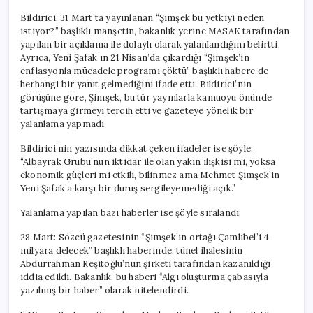
Bildirici, 31 Mart’ta yayınlanan “Şimşek bu yetkiyi neden
istiyor?” başlıklı manşetin, bakanlık yerine MASAK tarafından
yapılan bir açıklama ile dolaylı olarak yalanlandığını belirtti.
Ayrıca, Yeni Şafak’ın 21 Nisan’da çıkardığı “Şimşek’in
enflasyonla mücadele programı çöktü” başlıklı habere de
herhangi bir yanıt gelmediğini ifade etti. Bildirici’nin
görüşüne göre, Şimşek, bu tür yayınlarla kamuoyu önünde
tartışmaya girmeyi tercih etti ve gazeteye yönelik bir
yalanlama yapmadı.
Bildirici’nin yazısında dikkat çeken ifadeler ise şöyle:
“Albayrak Grubu’nun iktidar ile olan yakın ilişkisi mi, yoksa
ekonomik güçleri mi etkili, bilinmez ama Mehmet Şimşek’in
Yeni Şafak’a karşı bir duruş sergileyemediği açık.”
Yalanlama yapılan bazı haberler ise şöyle sıralandı:
28 Mart: Sözcü gazetesinin “Şimşek’in ortağı Çamlıbel’i 4
milyara delecek” başlıklı haberinde, tünel ihalesinin
Abdurrahman Reşitoğlu’nun şirketi tarafından kazanıldığı
iddia edildi. Bakanlık, bu haberi “Algı oluşturma çabasıyla
yazılmış bir haber” olarak nitelendirdi.