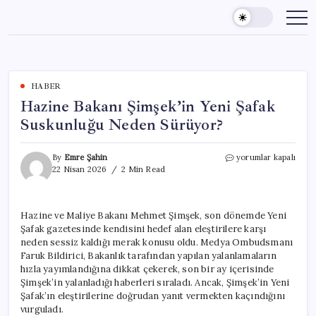
Skip
to
content
HABER
Hazine Bakanı Şimşek’in Yeni Şafak
Suskunluğu Neden Sürüyor?
Hazine
By
Emre Şahin
yorumlar kapalı
Bakanı
22 Nisan 2026
2 Min Read
Şimşek’in
Yeni
Şafak
Hazine ve Maliye Bakanı Mehmet Şimşek, son dönemde Yeni
Suskunluğu
Şafak gazetesinde kendisini hedef alan eleştirilere karşı
Neden
Sürüyor?
neden sessiz kaldığı merak konusu oldu. Medya Ombudsmanı
için
Faruk Bildirici, Bakanlık tarafından yapılan yalanlamaların
hızla yayımlandığına dikkat çekerek, son bir ay içerisinde
Şimşek’in yalanladığı haberleri sıraladı. Ancak, Şimşek’in Yeni
Şafak’ın eleştirilerine doğrudan yanıt vermekten kaçındığını
vurguladı.