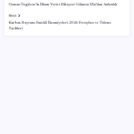
Osman Özgüven’in İlham Verici Hikayesi Gökmen Ulu’dan Anlatıldı
Next
Kurban Bayramı Emekli İkramiyeleri: 2026 Detayları ve Ödeme
Tarihleri
SON YAZILAR
Hyundai IONIQ 6 Yenilendi: İşte Türkiye Fiyatları
Küresel fırtınaya karşı altın kalkanı: Güney Kore 13
yıl sonra sahada!
Snapdragon 8 Elite Gen 5 V-Series Oyuncular İçin