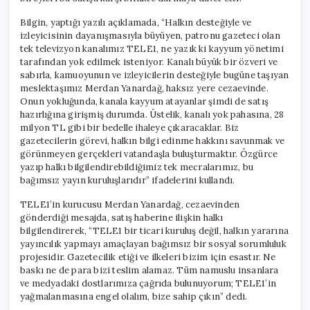
Bilgin, yaptığı yazılı açıklamada, “Halkın desteğiyle ve
izleyicisinin dayanışmasıyla büyüyen, patronu gazeteci olan
tek televizyon kanalımız TELE1, ne yazık ki kayyum yönetimi
tarafından yok edilmek isteniyor. Kanalı büyük bir özveri ve
sabırla, kamuoyunun ve izleyicilerin desteğiyle bugüne taşıyan
meslektaşımız Merdan Yanardağ, haksız yere cezaevinde.
Onun yokluğunda, kanala kayyum atayanlar şimdi de satış
hazırlığına girişmiş durumda. Üstelik, kanalı yok pahasına, 28
milyon TL gibi bir bedelle ihaleye çıkaracaklar. Biz
gazetecilerin görevi, halkın bilgi edinme hakkını savunmak ve
görünmeyen gerçekleri vatandaşla buluşturmaktır. Özgürce
yazıp halkı bilgilendirebildiğimiz tek mecralarımız, bu
bağımsız yayın kuruluşlarıdır” ifadelerini kullandı.
TELE1’in kurucusu Merdan Yanardağ, cezaevinden
gönderdiği mesajda, satış haberine ilişkin halkı
bilgilendirerek, “TELE1 bir ticari kuruluş değil, halkın yararına
yayıncılık yapmayı amaçlayan bağımsız bir sosyal sorumluluk
projesidir. Gazetecilik etiği ve ilkeleri bizim için esastır. Ne
baskı ne de para bizi teslim alamaz. Tüm namuslu insanlara
ve medyadaki dostlarımıza çağrıda bulunuyorum; TELE1’in
yağmalanmasına engel olalım, bize sahip çıkın” dedi.