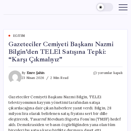
Skip
to
content
EĞITIM
Gazeteciler Cemiyeti Başkanı Nazmi
Bilgin’den TELE1 Satışına Tepki:
“Karşı Çıkmalıyız”
Gazeteciler
By
Emre Şahin
yorumlar kapalı
Cemiyeti
23 Nisan 2026
2 Min Read
Başkanı
Nazmi
Bilgin’den
Gazeteciler Cemiyeti Başkanı Nazmi Bilgin, TELE1
TELE1
televizyonunun kayyım yönetimi tarafından satışa
Satışına
Tepki:
çıkarılacağına dair çıkan haberlere yanıt verdi. Bilgin, 28
“Karşı
milyon lira olarak belirlenen satış fiyatını sert bir dille
Çıkmalıyız”
eleştirerek, Tasarruf Mevduatı Sigorta Fonu’nu (TMSF) hedef
için
aldı. Demokrasiden ve basın özgürlüğünden yana olan tüm
bireyleri bu satışa karşı birlikte durmaya davet etti.