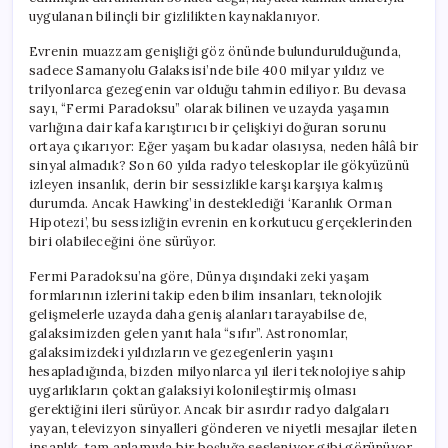
uygulanan bilinçli bir gizlilikten kaynaklanıyor.
Evrenin muazzam genişliği göz önünde bulundurulduğunda,
sadece Samanyolu Galaksisi’nde bile 400 milyar yıldız ve
trilyonlarca gezegenin var olduğu tahmin ediliyor. Bu devasa
sayı, “Fermi Paradoksu” olarak bilinen ve uzayda yaşamın
varlığına dair kafa karıştırıcı bir çelişkiyi doğuran sorunu
ortaya çıkarıyor: Eğer yaşam bu kadar olasıysa, neden hâlâ bir
sinyal almadık? Son 60 yılda radyo teleskoplar ile gökyüzünü
izleyen insanlık, derin bir sessizlikle karşı karşıya kalmış
durumda. Ancak Hawking’in desteklediği ‘Karanlık Orman
Hipotezi’, bu sessizliğin evrenin en korkutucu gerçeklerinden
biri olabileceğini öne sürüyor.
Fermi Paradoksu’na göre, Dünya dışındaki zeki yaşam
formlarının izlerini takip eden bilim insanları, teknolojik
gelişmelerle uzayda daha geniş alanları tarayabilse de,
galaksimizden gelen yanıt hala “sıfır”. Astronomlar,
galaksimizdeki yıldızların ve gezegenlerin yaşını
hesapladığında, bizden milyonlarca yıl ileri teknolojiye sahip
uygarlıkların çoktan galaksiyi kolonileştirmiş olması
gerektiğini ileri sürüyor. Ancak bir asırdır radyo dalgaları
yayan, televizyon sinyalleri gönderen ve niyetli mesajlar ileten
insanlık, tam anlamıyla bir boşluğa sesleniyor gibi görünüyor.