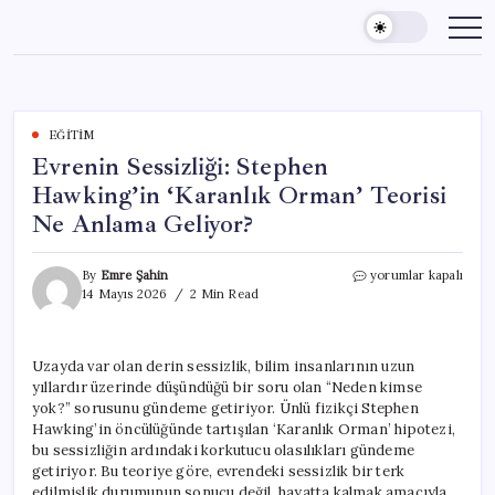
Skip
to
content
EĞITIM
Evrenin Sessizliği: Stephen
Hawking’in ‘Karanlık Orman’ Teorisi
Ne Anlama Geliyor?
Evrenin
By
Emre Şahin
yorumlar kapalı
Sessizliği:
14 Mayıs 2026
2 Min Read
Stephen
Hawking’in
‘Karanlık
Uzayda var olan derin sessizlik, bilim insanlarının uzun
Orman’
yıllardır üzerinde düşündüğü bir soru olan “Neden kimse
Teorisi
Ne
yok?” sorusunu gündeme getiriyor. Ünlü fizikçi Stephen
Anlama
Hawking’in öncülüğünde tartışılan ‘Karanlık Orman’ hipotezi,
Geliyor?
bu sessizliğin ardındaki korkutucu olasılıkları gündeme
için
getiriyor. Bu teoriye göre, evrendeki sessizlik bir terk
edilmişlik durumunun sonucu değil, hayatta kalmak amacıyla