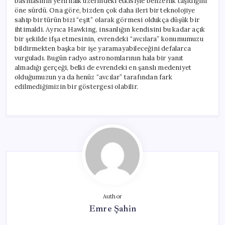
basmasının yerli halk üzerindeki etkisiyle benzerlik taşıdığını
öne sürdü. Ona göre, bizden çok daha ileri bir teknolojiye
sahip bir türün bizi “eşit” olarak görmesi oldukça düşük bir
ihtimaldi. Ayrıca Hawking, insanlığın kendisini bu kadar açık
bir şekilde ifşa etmesinin, evrendeki “avcılara” konumumuzu
bildirmekten başka bir işe yaramayabileceğini defalarca
vurguladı. Bugün radyo astronomlarının hala bir yanıt
almadığı gerçeği, belki de evrendeki en şanslı medeniyet
olduğumuzun ya da henüz “avcılar” tarafından fark
edilmediğimizin bir göstergesi olabilir.
Author
Emre Şahin