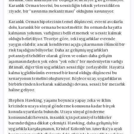
Karanlık Orman teorisi, bu sessizliğin teknik yetersizlikten
ziyade, bir “savunma mekanizması” olduğunu savunuyor.
Karanlık Orman hipotezinin temel düşüncesi, evreni avcılarla
dolu, karanlık bir ormana benzetmektir. Bu ormanda hayatta
kalmanın yolunun, varlığınızı belli etmemek ve sessiz kalmak
olduğu belirtiliyor. Teoriye göre, zeki uygarlıklar evrende
yaygın olabilir, ancak kendilerini açığa çıkarmanın ölümcül bir
risk taşıdığını biliyorlar. Daha az gelişmiş uygarlıkları
potansiyel tehditler olarak gören ve onları daha gelişim
aşamasındayken yok eden “yok edici” bir medeniyetin varlığı
ihtimali, diğer tüm uygarlıkları sessizliğe zorlayabilir. Hayatta
kalma içgüdüsünün evrensel bir kural olduğu düşüncesi bu
senaryonun temelini oluşturuyor. Böylece uzay, uygarlıkların
birbirlerinden korkarak saklandığı devasa, sessiz bir mezarlık
haline geliyor.
Stephen Hawking, yaşamı boyunca yapay zeka ve iklim
krizinden uzaya sinyal gönderme konusuna kadar birçok
konuda uyarılarda bulundu. Uzaya sinyal gönderme
konusundaki hevesin, insanlık için potansiyel tehlikeler
barındırdığına dikkat çekmişti. Hawking, daha gelişmiş bir
uygarlıkla karşılaşmanın, Kristof Kolomb’un Amerika’ya ayak