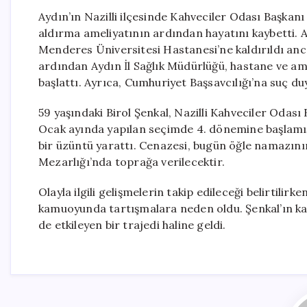
Aydın’ın Nazilli ilçesinde Kahveciler Odası Başkanı 
aldırma ameliyatının ardından hayatını kaybetti.
Menderes Üniversitesi Hastanesi’ne kaldırıldı an
ardından Aydın İl Sağlık Müdürlüğü, hastane ve am
başlattı. Ayrıca, Cumhuriyet Başsavcılığı’na suç d
59 yaşındaki Birol Şenkal, Nazilli Kahveciler Odası
Ocak ayında yapılan seçimde 4. dönemine başlamıştı
bir üzüntü yarattı. Cenazesi, bugün öğle namazın
Mezarlığı’nda toprağa verilecektir.
Olayla ilgili gelişmelerin takip edileceği belirtilir
kamuoyunda tartışmalara neden oldu. Şenkal’ın kayb
de etkileyen bir trajedi haline geldi.