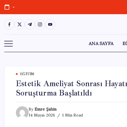
Skip
-
to
content
https://www.facebook.com/
https://twitter.com/
https://t.me/
https://www.instagram.com/
https://youtube.com/
ANA SAYFA
E
EĞITIM
Estetik Ameliyat Sonrası Hayat
Soruşturma Başlatıldı
By
Emre Şahin
14 Mayıs 2026
1 Min Read