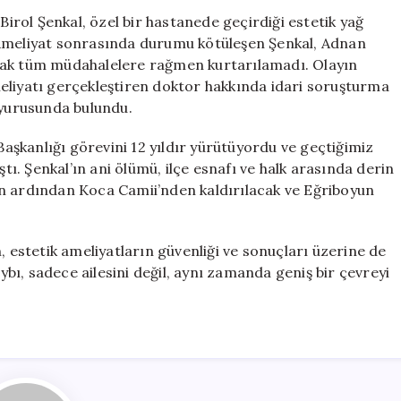
Kaybeden
Birol Şenkal, özel bir hastanede geçirdiği estetik yağ
Oda
 Ameliyat sonrasında durumu kötüleşen Şenkal, Adnan
Başkanı
cak tüm müdahalelere rağmen kurtarılamadı. Olayın
İçin
eliyatı gerçekleştiren doktor hakkında idari soruşturma
Soruşturma
uyurusunda bulundu.
Başlatıldı
için
 Başkanlığı görevini 12 yıldır yürütüyordu ve geçtiğimiz
. Şenkal’ın ani ölümü, ilçe esnafı ve halk arasında derin
ın ardından Koca Camii’nden kaldırılacak ve Eğriboyun
ken, estetik ameliyatların güvenliği ve sonuçları üzerine de
ı, sadece ailesini değil, aynı zamanda geniş bir çevreyi