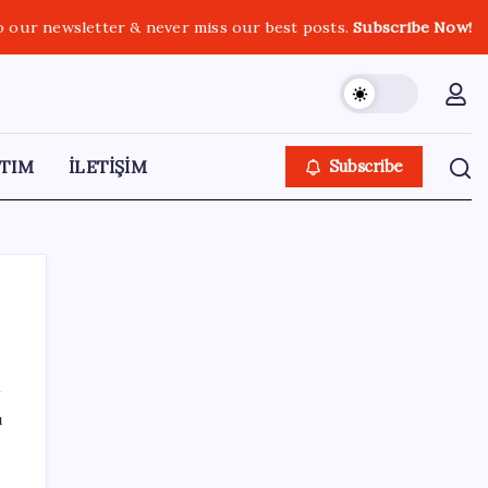
o our newsletter & never miss our best posts.
Subscribe Now!
TIM
İLETİŞİM
Subscribe
SON YAZILAR
ı
Meta’nın Yapay Zeka Modeli Dışarı Sızdı:
Siber Saldırı Oldu mu?