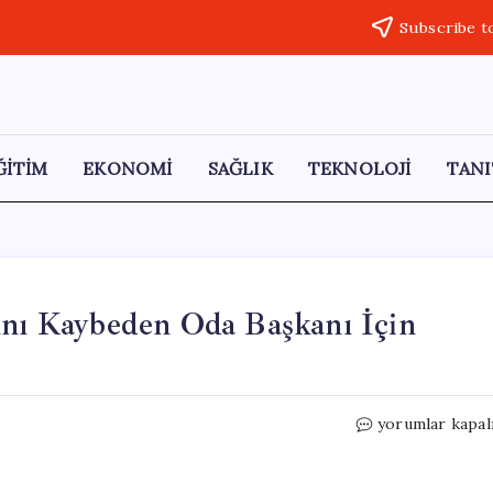
Subscribe t
ĞİTİM
EKONOMİ
SAĞLIK
TEKNOLOJİ
TANI
ını Kaybeden Oda Başkanı İçin
Estetik
yorumlar kapal
Ameliyat
Sonrası
Hayatını