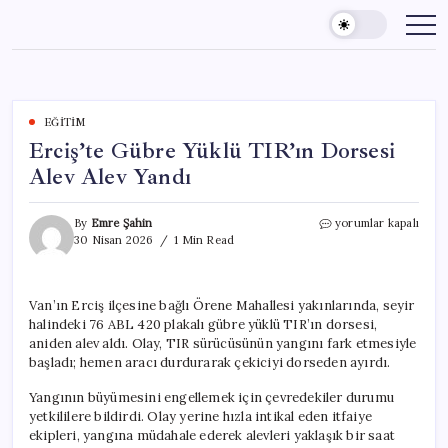
Skip
to
content
EĞITIM
Erciş’te Gübre Yüklü TIR’ın Dorsesi
Alev Alev Yandı
Erciş’te
By
Emre Şahin
yorumlar kapalı
Gübre
30 Nisan 2026
1 Min Read
Yüklü
TIR’ın
Dorsesi
Van’ın Erciş ilçesine bağlı Örene Mahallesi yakınlarında, seyir
Alev
halindeki 76 ABL 420 plakalı gübre yüklü TIR’ın dorsesi,
Alev
Yandı
aniden alev aldı. Olay, TIR sürücüsünün yangını fark etmesiyle
için
başladı; hemen aracı durdurarak çekiciyi dorseden ayırdı.
Yangının büyümesini engellemek için çevredekiler durumu
yetkililere bildirdi. Olay yerine hızla intikal eden itfaiye
ekipleri, yangına müdahale ederek alevleri yaklaşık bir saat