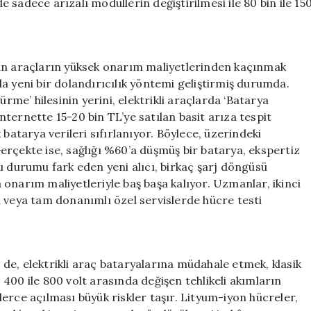
sadece arızalı modüllerin değiştirilmesi ile 80 bin ile 15
yan araçların yüksek onarım maliyetlerinden kaçınmak
ında yeni bir dolandırıcılık yöntemi geliştirmiş durumda.
ürme’ hilesinin yerini, elektrikli araçlarda ‘Batarya
ternette 15-20 bin TL’ye satılan basit arıza tespit
batarya verileri sıfırlanıyor. Böylece, üzerindeki
erçekte ise, sağlığı %60’a düşmüş bir batarya, ekspertiz
u durumu fark eden yeni alıcı, birkaç şarj döngüsü
onarım maliyetleriyle baş başa kalıyor. Uzmanlar, ikinci
ili veya tam donanımlı özel servislerde hücre testi
de, elektrikli araç bataryalarına müdahale etmek, klasik
400 ile 800 volt arasında değişen tehlikeli akımların
erce açılması büyük riskler taşır. Lityum-iyon hücreler,