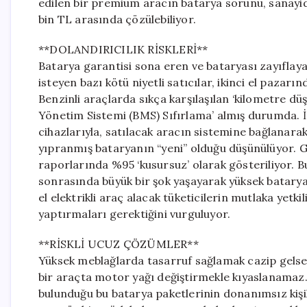
edilen bir premium aracın batarya sorunu, sanayide 
bin TL arasında çözülebiliyor.
**DOLANDIRICILIK RİSKLERİ**
Batarya garantisi sona eren ve bataryası zayıfla
isteyen bazı kötü niyetli satıcılar, ikinci el pazar
Benzinli araçlarda sıkça karşılaşılan ‘kilometre düş
Yönetim Sistemi (BMS) Sıfırlama’ almış durumda. İn
cihazlarıyla, satılacak aracın sistemine bağlanarak 
yıpranmış bataryanın “yeni” olduğu düşünülüyor. G
raporlarında %95 ‘kusursuz’ olarak gösteriliyor. B
sonrasında büyük bir şok yaşayarak yüksek batarya 
el elektrikli araç alacak tüketicilerin mutlaka yetk
yaptırmaları gerektiğini vurguluyor.
**RİSKLİ UCUZ ÇÖZÜMLER**
Yüksek meblağlarda tasarruf sağlamak cazip gelse 
bir araçta motor yağı değiştirmekle kıyaslanamaz. 
bulunduğu bu batarya paketlerinin donanımsız kişil