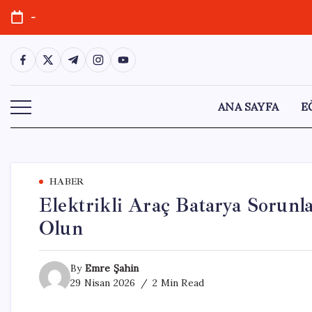
Skip
-
to
content
https://www.facebook.com/
https://twitter.com/
https://t.me/
https://www.instagram.com/
https://youtube.com/
ANA SAYFA
E
HABER
Elektrikli Araç Batarya Sorunla
Olun
By
Emre Şahin
29 Nisan 2026
2 Min Read