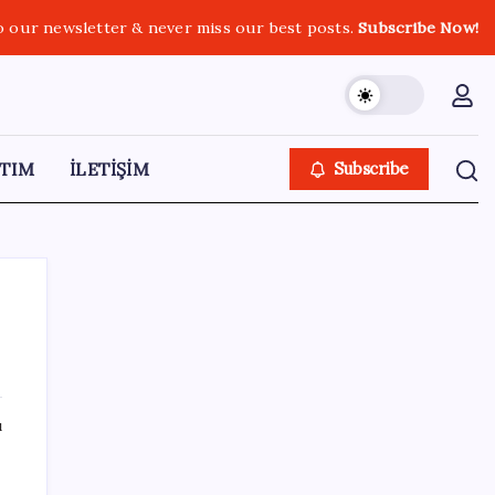
o our newsletter & never miss our best posts.
Subscribe Now!
TIM
İLETİŞİM
Subscribe
SON YAZILAR
ı
Hyundai IONIQ 6 Yenilendi: İşte Türkiye
Fiyatları