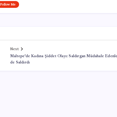
Follow Me
Next
Maltepe’de Kadına Şiddet Olayı: Saldırgan Müdahale Edenl
de Saldırdı
Office Lisans Satın Al