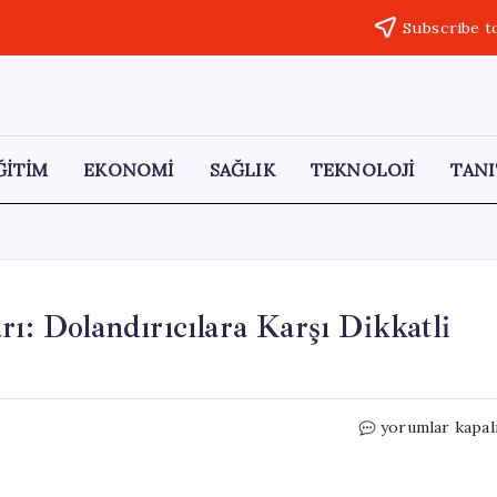
Subscribe t
ĞİTİM
EKONOMİ
SAĞLIK
TEKNOLOJİ
TANI
rı: Dolandırıcılara Karşı Dikkatli
Elektrikli
yorumlar kapal
Araç
Batarya
Sorunları: