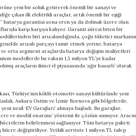
Dolandırıcılara
örüne yeni bir soluk getirerek önemli bir sanayi ve
Karşı
ğe çıkan ilk elektrikli araçlar, artık önemli bir eşiği
Dikkatli
re” batarya garantisi sona eren ya da dolmak üzere olan
Olun
arıyla karşı karşıya kalıyor. Garanti süresi biten bir
için
modüllerinden biri arızalandığında, çoğu tüketici markanı
r genelde arızalı parçayı tamir etmek yerine, batarya
 ve orta segment araçlarda batarya değişim maliyetleri
emium modellerde bu rakam 1,5 milyon TL’ye kadar
olmuş araçların ikinci el piyasasında ‘ağır hasarlı’ olarak
litikası, Türkiye’nin köklü otomotiv sanayi kültüründe yeni
aslak, Ankara Ostim ve İzmir Bornova gibi bölgelerde,
yeni nesil ‘EV Garajları’ almaya başladı. Bu garajlar,
cre ve modül onarımı’ yöntemi ile çözüm sunuyor. Aracı
 hücrelerin belirlenmesi sağlanıyor. Tüm batarya paketi
cre değiştiriliyor. Yetkili serviste 1 milyon TL talep