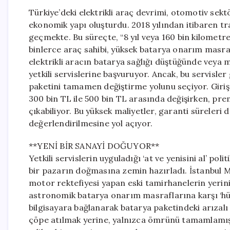
Türkiye’deki elektrikli araç devrimi, otomotiv sekt
ekonomik yapı oluşturdu. 2018 yılından itibaren trafi
geçmekte. Bu süreçte, “8 yıl veya 160 bin kilomet
binlerce araç sahibi, yüksek batarya onarım masrafl
elektrikli aracın batarya sağlığı düştüğünde veya 
yetkili servislerine başvuruyor. Ancak, bu servisle
paketini tamamen değiştirme yolunu seçiyor. Giriş
300 bin TL ile 500 bin TL arasında değişirken, pr
çıkabiliyor. Bu yüksek maliyetler, garanti süreleri d
değerlendirilmesine yol açıyor.
**YENİ BİR SANAYİ DOĞUYOR**
Yetkili servislerin uyguladığı ‘at ve yenisini al’ po
bir pazarın doğmasına zemin hazırladı. İstanbul M
motor rektefiyesi yapan eski tamirhanelerin yerini 
astronomik batarya onarım masraflarına karşı ‘hü
bilgisayara bağlanarak batarya paketindeki arızalı
çöpe atılmak yerine, yalnızca ömrünü tamamlamış hü