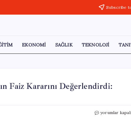
Subscribe t
ĞİTİM
EKONOMİ
SAĞLIK
TEKNOLOJİ
TANI
n Faiz Kararını Değerlendirdi:
Ekonomistler
yorumlar kapal
Merkez
Bankası’nın
Faiz