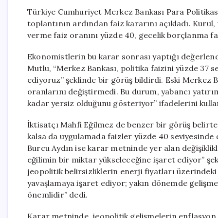
Türkiye Cumhuriyet Merkez Bankası Para Politikası
toplantının ardından faiz kararını açıkladı. Kurul, 
verme faiz oranını yüzde 40, gecelik borçlanma faiz
Ekonomistlerin bu karar sonrası yaptığı değerlen
Mutlu, “Merkez Bankası, politika faizini yüzde 37 se
ediyoruz” şeklinde bir görüş bildirdi. Eski Merke
oranlarını değiştirmedi. Bu durum, yabancı yatırım
kadar yersiz olduğunu gösteriyor” ifadelerini kulla
İktisatçı Mahfi Eğilmez de benzer bir görüş belirte
kalsa da uygulamada faizler yüzde 40 seviyesinde
Burcu Aydın ise karar metninde yer alan değişiklik
eğilimin bir miktar yükseleceğine işaret ediyor” ş
jeopolitik belirsizliklerin enerji fiyatları üzerindek
yavaşlamaya işaret ediyor; yakın dönemde gelişmel
önemlidir” dedi.
Karar metninde, jeopolitik gelişmelerin enflasyon ü