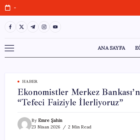
Skip
-
to
content
https://www.facebook.com/
https://twitter.com/
https://t.me/
https://www.instagram.com/
https://youtube.com/
ANA SAYFA
E
HABER
Ekonomistler Merkez Bankası’nı
“Tefeci Faiziyle İlerliyoruz”
By
Emre Şahin
23 Nisan 2026
2 Min Read