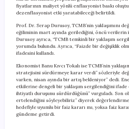
fiyatlarının maliyet yönlü enflasyonist baskı oluştu
dezenflasyonist etki yaratabileceği belirtildi.
Prof. Dr. Serap Durusoy, TCMB’nin yaklaşımını de
eğiliminin mart ayında gerilediğini, öncü verilerin 
Durusoy ayrıca, “TCMB temkinli bir yaklaşım sergili
yorumda bulundu. Ayrıca, “Faizde bir değişiklik o
ifadesini kullandı.
Ekonomist Banu Kıvcı Tokalı ise TCMB’nin yaklaşım
stratejisini sürdürmeye karar verdi” sözleriyle de
varken, nisan ayında bir artış bekleniyor” dedi. En
etkilerine dengeli bir yaklaşım sergilendiğini ifade
ihtiyatlı duruşunu sürdürdüğünü” vurguladı. Son ol
ertelendiğini söyleyebiliriz” diyerek değerlendirm
hedefiyle uyumlu bir faiz kararı mı, yoksa faiz ka
gündeme getirdi.