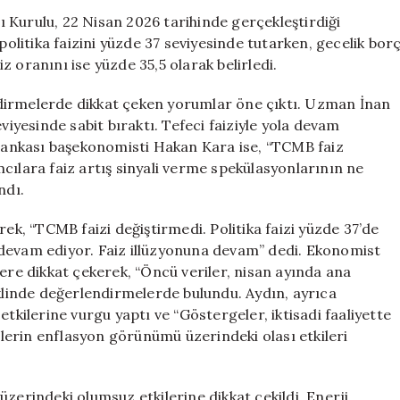
Kararını
 Kurulu, 22 Nisan 2026 tarihinde gerçekleştirdiği
Değerlendirdi:
politika faizini yüzde 37 seviyesinde tutarken, gecelik bor
“Tefeci
 oranını ise yüzde 35,5 olarak belirledi.
Faiziyle
İlerliyoruz”
dirmelerde dikkat çeken yorumlar öne çıktı. Uzman İnan
için
viyesinde sabit bıraktı. Tefeci faiziyle yola devam
z Bankası başekonomisti Hakan Kara ise, “TCMB faiz
cılara faiz artış sinyali verme spekülasyonlarının ne
ndı.
rek, “TCMB faizi değiştirmedi. Politika faizi yüzde 37’de
 devam ediyor. Faiz illüzyonuna devam” dedi. Ekonomist
lere dikkat çekerek, “Öncü veriler, nisan ayında ana
eklinde değerlendirmelerde bulundu. Aydın, ayrıca
i etkilerine vurgu yaptı ve “Göstergeler, iktisadi faaliyette
erin enflasyon görünümü üzerindeki olası etkileri
zerindeki olumsuz etkilerine dikkat çekildi. Enerji