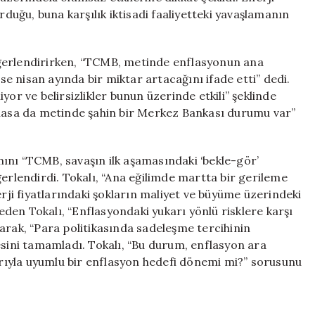
rduğu, buna karşılık iktisadi faaliyetteki yavaşlamanın
ğerlendirirken, “TCMB, metinde enflasyonun ana
ise nisan ayında bir miktar artacağını ifade etti” dedi.
yor ve belirsizlikler bunun üzerinde etkili” şeklinde
lmasa da metinde şahin bir Merkez Bankası durumu var”
ını “TCMB, savaşın ilk aşamasındaki ‘bekle-gör’
ğerlendirdi. Tokalı, “Ana eğilimde martta bir gerileme
erji fiyatlarındaki şokların maliyet ve büyüme üzerindeki
 eden Tokalı, “Enflasyondaki yukarı yönlü risklere karşı
arak, “Para politikasında sadeleşme tercihinin
esini tamamladı. Tokalı, “Bu durum, enflasyon ara
rarıyla uyumlu bir enflasyon hedefi dönemi mi?” sorusunu