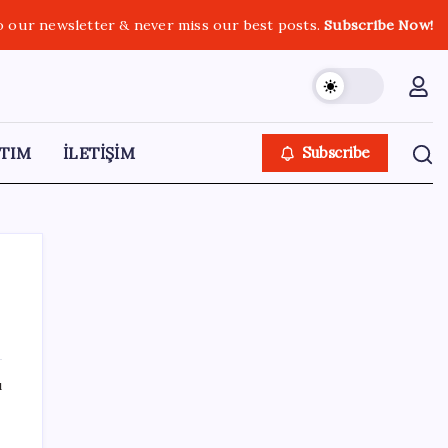
o our newsletter & never miss our best posts.
Subscribe Now!
TIM
İLETİŞİM
Subscribe
SON YAZILAR
ı
Hyundai IONIQ 6 Yenilendi: İşte Türkiye
Fiyatları