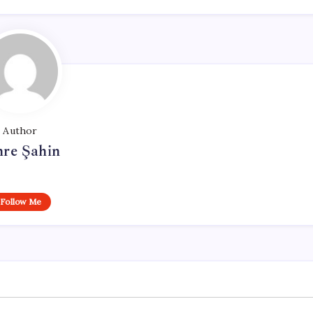
Author
re Şahin
Follow Me