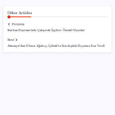
Other Articles
Previous
Kurban Bayramı’nda Çalışacak İşçilere Önemli Uyarılar
Next
Almanya’dan Dönen Ağabey, Çubuk’ta Kardeşinin Hayatına Son Verdi
SON YAZILAR
Hyundai IONIQ 6 Yenilendi: İşte Türkiye Fiyatları