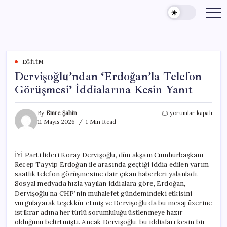
Skip
to
content
EĞITIM
Dervişoğlu’ndan ‘Erdoğan’la Telefon
Görüşmesi’ İddialarına Kesin Yanıt
Dervişoğlu’ndan
By
Emre Şahin
yorumlar kapalı
‘Erdoğan’la
11 Mayıs 2026
1 Min Read
Telefon
Görüşmesi’
İddialarına
İYİ Parti lideri Koray Dervişoğlu, dün akşam Cumhurbaşkanı
Kesin
Recep Tayyip Erdoğan ile arasında geçtiği iddia edilen yarım
Yanıt
için
saatlik telefon görüşmesine dair çıkan haberleri yalanladı.
Sosyal medyada hızla yayılan iddialara göre, Erdoğan,
Dervişoğlu’na CHP’nin muhalefet gündemindeki etkisini
vurgulayarak teşekkür etmiş ve Dervişoğlu da bu mesaj üzerine
istikrar adına her türlü sorumluluğu üstlenmeye hazır
olduğunu belirtmişti. Ancak Dervişoğlu, bu iddiaları kesin bir