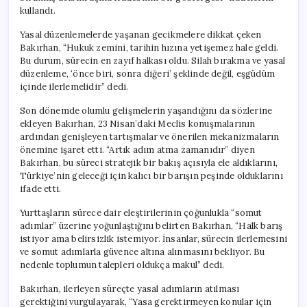
kullandı.
Yasal düzenlemelerde yaşanan gecikmelere dikkat çeken
Bakırhan, “Hukuk zemini, tarihin hızına yetişemez hale geldi.
Bu durum, sürecin en zayıf halkası oldu. Silah bırakma ve yasal
düzenleme, ‘önce biri, sonra diğeri’ şeklinde değil, eşgüdüm
içinde ilerlemelidir” dedi.
Son dönemde olumlu gelişmelerin yaşandığını da sözlerine
ekleyen Bakırhan, 23 Nisan’daki Meclis konuşmalarının
ardından genişleyen tartışmalar ve önerilen mekanizmaların
önemine işaret etti. “Artık adım atma zamanıdır” diyen
Bakırhan, bu süreci stratejik bir bakış açısıyla ele aldıklarını,
Türkiye’nin geleceği için kalıcı bir barışın peşinde olduklarını
ifade etti.
Yurttaşların sürece dair eleştirilerinin çoğunlukla “somut
adımlar” üzerine yoğunlaştığını belirten Bakırhan, “Halk barış
istiyor ama belirsizlik istemiyor. İnsanlar, sürecin ilerlemesini
ve somut adımlarla güvence altına alınmasını bekliyor. Bu
nedenle toplumun talepleri oldukça makul” dedi.
Bakırhan, ilerleyen süreçte yasal adımların atılması
gerektiğini vurgulayarak, “Yasa gerektirmeyen konular için