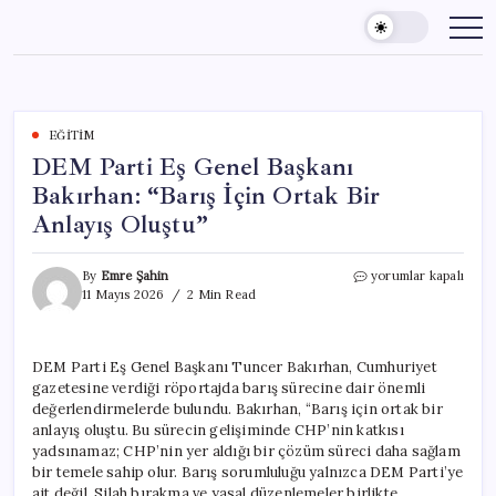
Skip
to
content
EĞITIM
DEM Parti Eş Genel Başkanı
Bakırhan: “Barış İçin Ortak Bir
Anlayış Oluştu”
DEM
By
Emre Şahin
yorumlar kapalı
Parti
11 Mayıs 2026
2 Min Read
Eş
Genel
Başkanı
DEM Parti Eş Genel Başkanı Tuncer Bakırhan, Cumhuriyet
Bakırhan:
gazetesine verdiği röportajda barış sürecine dair önemli
“Barış
İçin
değerlendirmelerde bulundu. Bakırhan, “Barış için ortak bir
Ortak
anlayış oluştu. Bu sürecin gelişiminde CHP’nin katkısı
Bir
yadsınamaz; CHP’nin yer aldığı bir çözüm süreci daha sağlam
Anlayış
bir temele sahip olur. Barış sorumluluğu yalnızca DEM Parti’ye
Oluştu”
ait değil. Silah bırakma ve yasal düzenlemeler birlikte