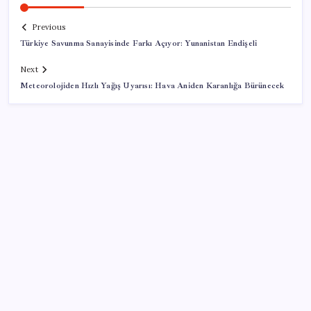
Previous
Türkiye Savunma Sanayisinde Farkı Açıyor: Yunanistan Endişeli
Next
Meteorolojiden Hızlı Yağış Uyarısı: Hava Aniden Karanlığa Bürünecek
SON YAZILAR
Hyundai IONIQ 6 Yenilendi: İşte Türkiye Fiyatları
Küresel fırtınaya karşı altın kalkanı: Güney Kore 13
yıl sonra sahada!