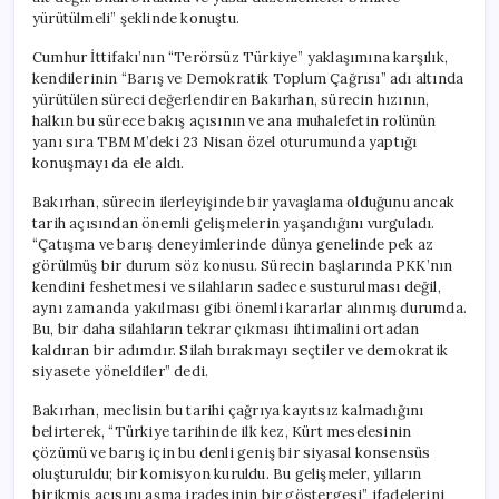
için
yürütülmeli” şeklinde konuştu.
Cumhur İttifakı’nın “Terörsüz Türkiye” yaklaşımına karşılık,
kendilerinin “Barış ve Demokratik Toplum Çağrısı” adı altında
yürütülen süreci değerlendiren Bakırhan, sürecin hızının,
halkın bu sürece bakış açısının ve ana muhalefetin rolünün
yanı sıra TBMM’deki 23 Nisan özel oturumunda yaptığı
konuşmayı da ele aldı.
Bakırhan, sürecin ilerleyişinde bir yavaşlama olduğunu ancak
tarih açısından önemli gelişmelerin yaşandığını vurguladı.
“Çatışma ve barış deneyimlerinde dünya genelinde pek az
görülmüş bir durum söz konusu. Sürecin başlarında PKK’nın
kendini feshetmesi ve silahların sadece susturulması değil,
aynı zamanda yakılması gibi önemli kararlar alınmış durumda.
Bu, bir daha silahların tekrar çıkması ihtimalini ortadan
kaldıran bir adımdır. Silah bırakmayı seçtiler ve demokratik
siyasete yöneldiler” dedi.
Bakırhan, meclisin bu tarihi çağrıya kayıtsız kalmadığını
belirterek, “Türkiye tarihinde ilk kez, Kürt meselesinin
çözümü ve barış için bu denli geniş bir siyasal konsensüs
oluşturuldu; bir komisyon kuruldu. Bu gelişmeler, yılların
birikmiş acısını aşma iradesinin bir göstergesi” ifadelerini