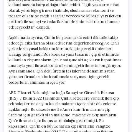
kullanılmasına karşı olduğu ifade edildi. “İlgili yasaların nihai
olarak yürürlüğe girmesi halinde, uluslararası ekonomi ve
ticaret düzenine ciddi zararlar verecek ve küresel yarı iletken
sektörü ile sanayi ve tedarik zincirlerinin istikrarını olumsuz
etkileyecektir,” denildi.
Açıklamada ayrıca, Çin’in bu yasama sürecini dikkatle takip
edeceği, çıkarlarına olası etkilerini değerlendireceği ve Çinli
şirketlerin yasal haklarını korumak için gerekli önlemleri
alacağı vurgulandı. Söz konusu yasa tasarısı, çip üretiminde
kullanılan ekipmanların Çin’e satışındaki açıkların kapatılması
amacıyla yeni ihracat kontrollerinin getirilmesini öngörüyor.
Aynı zamanda, Çin’deki üretim tesislerine donanım satan
yabancı firmaların bu kısıtlamalara uyması için gerekli
tedbirlerin alınmasını içeriyor.
ABD Ticaret Bakanlığı’na bağlı Sanayi ve Güvenlik Bürosu
(BIS), 7 Ekim 2022 tarihinde Çinli üreticilere yönelik ileri çip
teknolojilerine erişim kısıtlamalarını içeren bir düzenleme
açıklamıştı. Bu düzenleme ile Amerikan firmalarının çip
üretimi için gerekli olan malzeme, makine ve ekipmanların
Çin’e ihracatı için lisans zorunluluğu getirilmişti. Bu
kapsamda, Çin’in en büyük hafıza çipi üreticisi Yangtze
Memory Technologies (YMTC) ve önde gelen yarı iletken