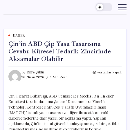
Skip
to
content
HABER
Çin’in ABD Çip Yasa Tasarısına
Cevabı: Küresel Tedarik Zincirinde
Aksamalar Olabilir
Çin’in
By
Emre Şahin
yorumlar kapalı
ABD
26 Nisan 2026
1 Min Read
Çip
Yasa
Tasarısına
Çin Ticaret Bakanlığı, ABD Temsilciler Meclisi Dış İlişkiler
Cevabı:
Komitesi tarafından onaylanan “Donanımlara Yönelik
Küresel
Tedarik
Teknoloji Kontrollerinin Çok Taraflı Uyumlaştırılması
Zincirinde
(MATCH)” isimli yasa tasarısı ve diğer ihracat kontrolü
Aksamalar
düzenlemelerine dair yazılı bir açıklama yaptı. Yapılan
Olabilir
açıklamada, Çin’in ulusal güvenlik anlayışının aşırı bir şekilde
için
genelleştirilmesine ve ihracat kontrollerinin kötüye