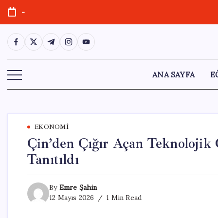
Skip
-
to
content
https://www.facebook.com/
https://twitter.com/
https://t.me/
https://www.instagram.com/
https://youtube.com/
ANA SAYFA
E
EKONOMI
Çin’den Çığır Açan Teknolojik 
Tanıtıldı
By
Emre Şahin
12 Mayıs 2026
1 Min Read