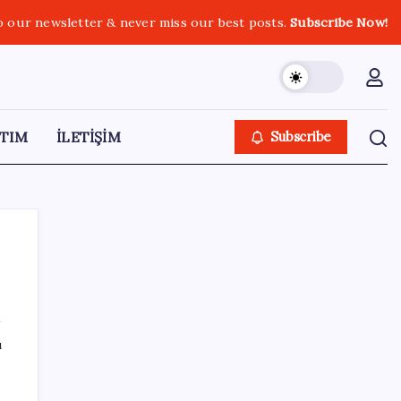
o our newsletter & never miss our best posts.
Subscribe Now!
TIM
İLETİŞİM
Subscribe
SON YAZILAR
ı
Hyundai IONIQ 6 Yenilendi: İşte Türkiye
Fiyatları