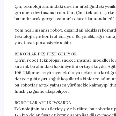
Çin, teknoloji alanındaki devrim niteliğindeki yenil
görünen dev insansı robotlar, Çinli teknoloji şirket
barındırarak gerçek zamanlı olarak kumanda edileb
Yeni nesil insansı robot, dışarıdan aldıkları komutl
teknolojisiyle kontrol ediliyor. Bu yenilik, ağır 
yaratacak potansiyele sahip.
REKORLAR PEŞ PEŞE GELİYOR
Çin’in robot teknolojisi sadece insansı modellerle
kırarak bu alandaki hakimiyetini ortaya koydu. Agib
106,2 kilometre yürüyerek dünya rekorunu kırdığını
derece gibi aşırı soğuk koşullarda binlerce adım at
bu robotlar artık yalnızca yürümekle kalmayıp, d
finish çizgisine ulaşabiliyor.
ROBOTLAR ARTIK PAZARDA
Teknolojinin hızlı ilerleyişiyle birlikte, bu robotl
173 bin dolar fiyat etiketine sahip üst düzey modell