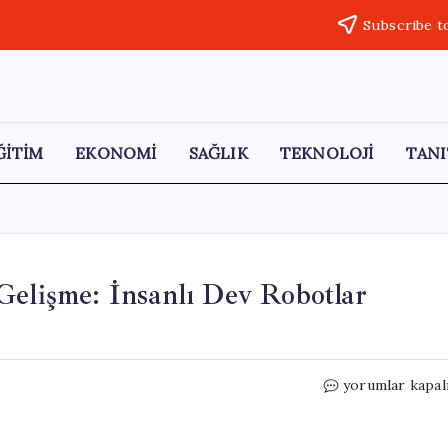
Subscribe t
ĞİTİM
EKONOMİ
SAĞLIK
TEKNOLOJİ
TANI
Gelişme: İnsanlı Dev Robotlar
Çin’den
yorumlar kapal
Çığır
Açan
Teknolojik