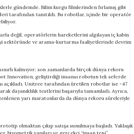
Gelişme:
iklerle gündemde. Bilim kurgu filmlerinden fırlamış gibi
İnsanlı
leri tarafından tanıtıldı. Bu robotlar, içinde bir operatör
Dev
iliyor.
Robotlar
Tanıtıldı
arla değil, operatörlerin hareketlerini algılayan iç kabin
için
sanayi sektöründe ve arama-kurtarma faaliyetlerinde devrim
 sınırlı kalmıyor; son zamanlarda birçok dünya rekoru
ot Innovation, geliştirdiği insansı robotun tek seferde
 açıkladı. Unitree tarafından üretilen robotlar ise -47
arak dayanıklılık testlerini başarıyla tamamladı. Ayrıca,
üzenlenen yarı maratonlarda da dünya rekoru süreleriyle
ar prototip olmaktan çıkıp satışa sunulmaya başladı. Yaklaşık
er, biyometrik yapıları ve gerçekçi “insan teni”