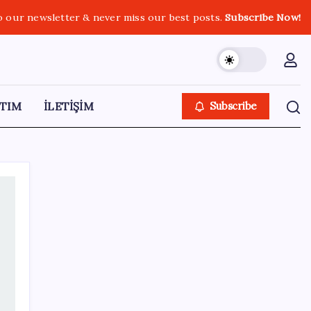
o our newsletter & never miss our best posts.
Subscribe Now!
TIM
İLETİŞİM
Subscribe
SON YAZILAR
Hyundai IONIQ 6 Yenilendi: İşte Türkiye
Fiyatları