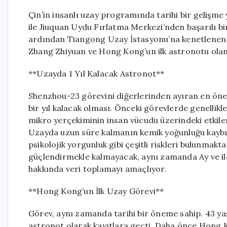
Çin’in insanlı uzay programında tarihi bir gelişm
ile Jiuquan Uydu Fırlatma Merkezi’nden başarılı bir ş
ardından Tiangong Uzay İstasyonu’na kenetlenen u
Zhang Zhiyuan ve Hong Kong’un ilk astronotu olan 
**Uzayda 1 Yıl Kalacak Astronot**
Shenzhou-23 görevini diğerlerinden ayıran en öne
bir yıl kalacak olması. Önceki görevlerde genellikle 
mikro yerçekiminin insan vücudu üzerindeki etkileri
Uzayda uzun süre kalmanın kemik yoğunluğu kaybı, 
psikolojik yorgunluk gibi çeşitli riskleri bulunmakt
güçlendirmekle kalmayacak, aynı zamanda Ay ve ile
hakkında veri toplamayı amaçlıyor.
**Hong Kong’un İlk Uzay Görevi**
Görev, aynı zamanda tarihi bir öneme sahip. 43 ya
astronot olarak kayıtlara geçti. Daha önce Hong 