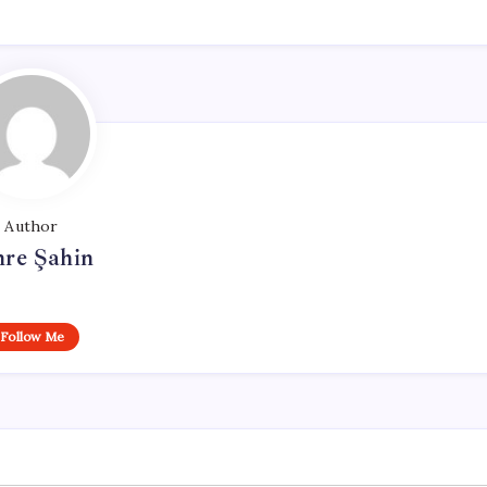
Author
re Şahin
Follow Me