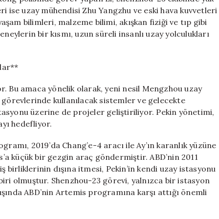
ri ise uzay mühendisi Zhu Yangzhu ve eski hava kuvvetleri
am bilimleri, malzeme bilimi, akışkan fiziği ve tıp gibi
neylerin bir kısmı, uzun süreli insanlı uzay yolculukları
lar**
r. Bu amaca yönelik olarak, yeni nesil Mengzhou uzay
 görevlerinde kullanılacak sistemler ve gelecekte
syonu üzerine de projeler geliştiriliyor. Pekin yönetimi,
ayı hedefliyor.
ogramı, 2019’da Chang’e-4 aracı ile Ay’ın karanlık yüzüne
rs’a küçük bir gezgin araç göndermiştir. ABD’nin 2011
ş birliklerinin dışına itmesi, Pekin’in kendi uzay istasyonu
iri olmuştur. Shenzhou-23 görevi, yalnızca bir istasyon
ışında ABD’nin Artemis programına karşı attığı önemli