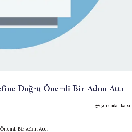
fine Doğru Önemli Bir Adım Attı
Çin
yorumlar kapal
Uzay
Programında
Ay
Hedefine