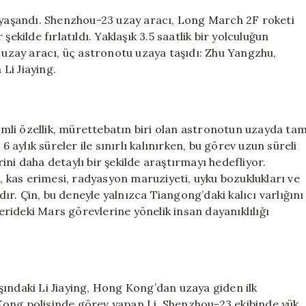
Doğru
e yaşandı. Shenzhou-23 uzay aracı, Long March 2F roketi
Önemli
ekilde fırlatıldı. Yaklaşık 3.5 saatlik bir yolculuğun
Bir
zay aracı, üç astronotu uzaya taşıdı: Zhu Yangzhu,
Adım
Attı
Li Jiaying.
için
mli özellik, mürettebatın biri olan astronotun uzayda ta
6 aylık süreler ile sınırlı kalınırken, bu görev uzun süreli
ni daha detaylı bir şekilde araştırmayı hedefliyor.
kas erimesi, radyasyon maruziyeti, uyku bozuklukları ve
adır. Çin, bu deneyle yalnızca Tiangong’daki kalıcı varlığını
rideki Mars görevlerine yönelik insan dayanıklılığı
şındaki Li Jiaying, Hong Kong’dan uzaya giden ilk
Kong polisinde görev yapan Li, Shenzhou-23 ekibinde yük