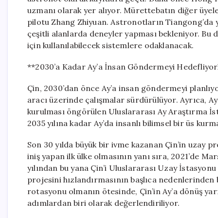
uzmanı olarak yer alıyor. Mürettebatın diğer üyele
pilotu Zhang Zhiyuan. Astronotların Tiangong’da yaş
çeşitli alanlarda deneyler yapması bekleniyor. Bu de
için kullanılabilecek sistemlere odaklanacak.
**2030’a Kadar Ay’a İnsan Göndermeyi Hedefliyor
Çin, 2030’dan önce Ay’a insan göndermeyi planlıyo
aracı üzerinde çalışmalar sürdürülüyor. Ayrıca, Ay
kurulması öngörülen Uluslararası Ay Araştırma İsta
2035 yılına kadar Ay’da insanlı bilimsel bir üs kurm
Son 30 yılda büyük bir ivme kazanan Çin’in uzay pr
iniş yapan ilk ülke olmasının yanı sıra, 2021’de Ma
yılından bu yana Çin’i Uluslararası Uzay İstasyonu i
projesini hızlandırmasının başlıca nedenlerinden b
rotasyonu olmanın ötesinde, Çin’in Ay’a dönüş yar
adımlardan biri olarak değerlendiriliyor.