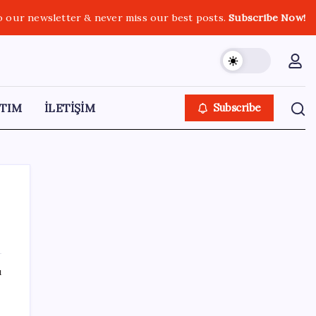
o our newsletter & never miss our best posts.
Subscribe Now!
TIM
İLETİŞİM
Subscribe
SON YAZILAR
ı
Hyundai IONIQ 6 Yenilendi: İşte Türkiye
Fiyatları