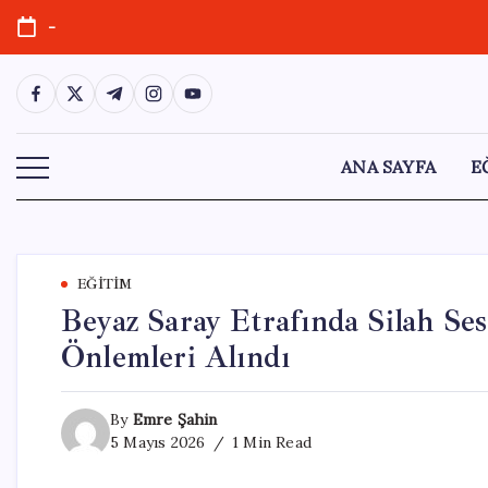
Skip
-
to
content
https://www.facebook.com/
https://twitter.com/
https://t.me/
https://www.instagram.com/
https://youtube.com/
ANA SAYFA
E
EĞITIM
Beyaz Saray Etrafında Silah Ses
Önlemleri Alındı
By
Emre Şahin
5 Mayıs 2026
1 Min Read