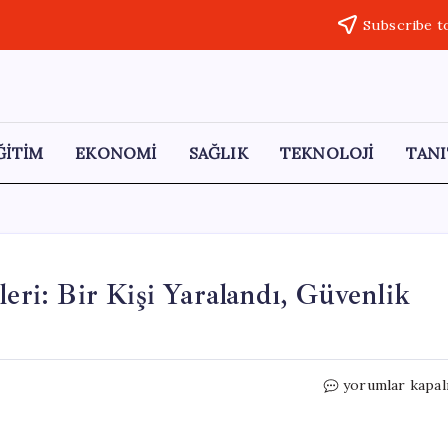
Subscribe t
ĞİTİM
EKONOMİ
SAĞLIK
TEKNOLOJİ
TANI
leri: Bir Kişi Yaralandı, Güvenlik
Beyaz
yorumlar kapal
Saray
Etrafında
Silah