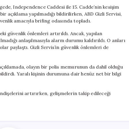
Sesleri:
lgede, Independence Caddesi ile 15. Cadde’nin kesişim
Bir
 bir açıklama yapılmadığı bildirilirken, ABD Gizli Servisi,
Kişi
venlik amacıyla brifing odasında topladı.
Yaralandı,
Güvenlik
ki güvenlik önlemleri artırıldı. Ancak, yapılan
Önlemleri
madığı anlaşılmasıyla alarm durumu kaldırıldı. O anları
Alındı
olar paylaştı. Gizli Servis’in güvenlik önlemleri de
için
 açıklamada, olayın bir polis memurunun da dahil olduğu
bildirdi. Yaralı kişinin durumuna dair henüz net bir bilgi
işelerini artırırken, gelişmelerin takip edileceği